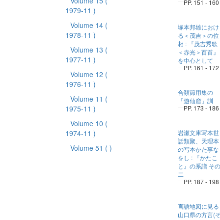
Volume 15
(
PP. 151 - 160
1979-11 )
Volume 14
(
塚本邦雄におけ
1978-11 )
る＜茂吉＞の位
相 : 『茂吉秀歌
Volume 13
(
＜赤光＞百首』
1977-11 )
を中心として
PP. 161 - 172
Volume 12
(
1976-11 )
合類節用集の
Volume 11
(
「遊仙窟」訓
1975-11 )
PP. 173 - 186
Volume 10
(
1974-11 )
岩瀬文庫写本世
話類聚、天理本
Volume 51
( )
の写本かた事な
をし : 『かたこ
と』の系譜 そ
二
PP. 187 - 198
言語地図に見る
山口県の方言(