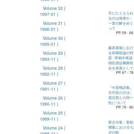
Volume 32
(
月にたとえられ
1997-01 )
るのは他者か :
Volume 31
(
一首の解をめぐ
って
1996-01 )
PP. 59 - 66
Volume 30
(
1995-01 )
藤原基俊におけ
Volume 29
(
る初期歌論の特
質 : 宰相中将源
1993-11 )
朝臣国信卿家歌
Volume 28
(
合を視座として
PP. 67 - 78
1992-11 )
Volume 27
(
『今昔物語集』
1991-11 )
天竺部の方法 :
Volume 26
(
震旦部との同一
性について
1990-11 )
PP. 79 - 90
Volume 25
(
1989-11 )
新古今集・新勅
撰集における七
Volume 24
(
夕の歌
1988-11 )