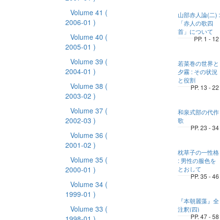
Volume 41
(
山部赤人論(二) :
2006-01 )
「赤人の歌四
首」について
Volume 40
(
PP. 1 - 12
2005-01 )
Volume 39
(
若菜巻の世界と
2004-01 )
夕霧 : その状況
と役割
Volume 38
(
PP. 13 - 22
2003-02 )
Volume 37
(
和泉式部の代作
2002-03 )
歌
PP. 23 - 34
Volume 36
(
2001-02 )
枕草子の一性格
Volume 35
(
: 男性の服色を
2000-01 )
とおして
PP. 35 - 46
Volume 34
(
1999-01 )
『本朝麗藻』全
Volume 33
(
注釈(四)
PP. 47 - 58
1998-01 )