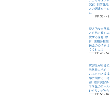
試案 : 日常生活
との関連を中心
に
PP. 33 - 42
擬人的な自然観
と自然に親しみ
愛する保育･教
育 : 生物多様性
保全の心情をは
ぐくむには
PP. 43 - 52
実習生が指導担
当教員に求めて
いるものと達成
感に関する一考
察 : 教育実習終
了学生のロール
レタリングから
PP. 53 - 62