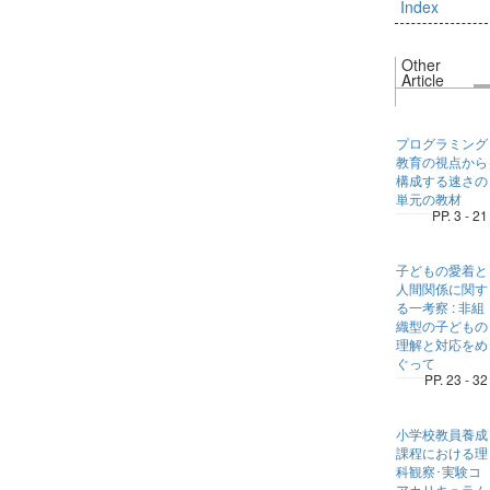
Index
Other
Article
プログラミング
教育の視点から
構成する速さの
単元の教材
PP. 3 - 21
子どもの愛着と
人間関係に関す
る一考察 : 非組
織型の子どもの
理解と対応をめ
ぐって
PP. 23 - 32
小学校教員養成
課程における理
科観察･実験コ
アカリキュラム