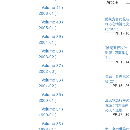
Article
Volume 41
(
2006-01 )
肥筑方言に見ら
Volume 40
(
れる心情訴え文
2005-01 )
について
PP. 1 - 10
Volume 39
(
2004-01 )
“陰陽五行説”の
Volume 38
(
影響 : 万葉集を
2003-02 )
主に
PP. 1 - 14
Volume 37
(
2002-03 )
長忌寸意吉麻呂
Volume 36
(
論(二)
2001-02 )
PP. 15 - 26
Volume 35
(
2000-01 )
源氏物語行幸の
巻論 : 内大臣家
Volume 34
(
の人々造型
1999-01 )
PP. 27 - 36
Volume 33
(
1998-01 )
女三宮の世界に