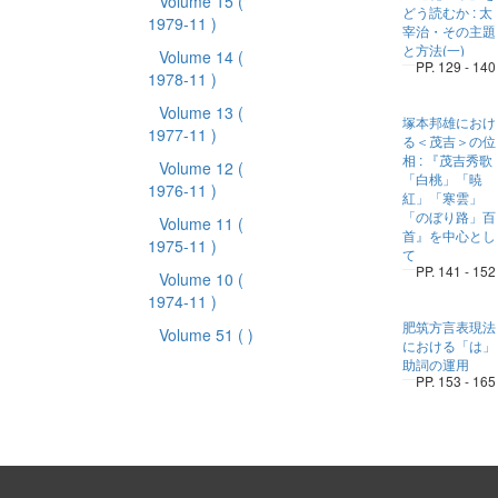
Volume 15
(
どう読むか : 太
1979-11 )
宰治・その主題
と方法(一)
Volume 14
(
PP. 129 - 140
1978-11 )
Volume 13
(
塚本邦雄におけ
1977-11 )
る＜茂吉＞の位
相 : 『茂吉秀歌
Volume 12
(
「白桃」「暁
1976-11 )
紅」「寒雲」
「のぼり路」百
Volume 11
(
首』を中心とし
1975-11 )
て
PP. 141 - 152
Volume 10
(
1974-11 )
肥筑方言表現法
Volume 51
( )
における「は」
助詞の運用
PP. 153 - 165