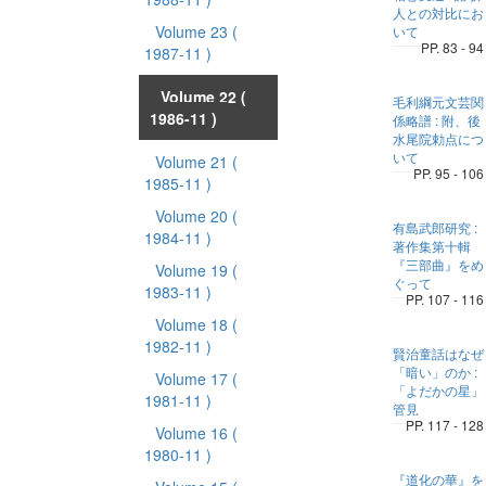
人との対比にお
Volume 23
(
いて
PP. 83 - 94
1987-11 )
Volume 22
(
毛利綱元文芸関
1986-11 )
係略譜 : 附、後
水尾院勅点につ
いて
Volume 21
(
PP. 95 - 106
1985-11 )
Volume 20
(
有島武郎研究 :
1984-11 )
著作集第十輯
『三部曲』をめ
Volume 19
(
ぐって
1983-11 )
PP. 107 - 116
Volume 18
(
1982-11 )
賢治童話はなぜ
「暗い」のか :
Volume 17
(
「よだかの星」
1981-11 )
管見
PP. 117 - 128
Volume 16
(
1980-11 )
『道化の華』を