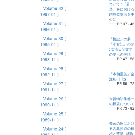
ついて : 「若
Volume 32
(
菜」巻における
1997-01 )
贈答歌場面を中
心に
Volume 31
(
PP. 37 - 46
1996-01 )
Volume 30
(
『権記』の夢
1995-01 )
『小右記』の夢
: 女流日記文学
Volume 29
(
の夢への序説
PP. 47 - 58
1993-11 )
Volume 28
(
『本朝麗藻』全
1992-11 )
注釈(十七)
Volume 27
(
PP. 59 - 72
1991-11 )
Volume 26
(
今昔物語集巻一
の標題について
1990-11 )
PP. 73 - 82
Volume 25
(
1989-11 )
知家の歌におけ
Volume 24
(
る古典摂取の様
相と変遷 : 諸歌
1988-11 )