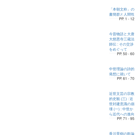
「本朝文粋」の
書簡群と人間性
PP. 1 - 12
今昔物語と大唐
大慈恩寺三蔵法
師伝 : その交渉
をめぐって
PP. 50 - 60
中世理論の詩的
発想に就いて
PP. 61 - 70
近世文芸の宗教
的史観 (三) : 近
世封建意識の崩
壊 (一) : 中世か
ら近代への進向
PP. 71 - 95
香川景樹の歌論