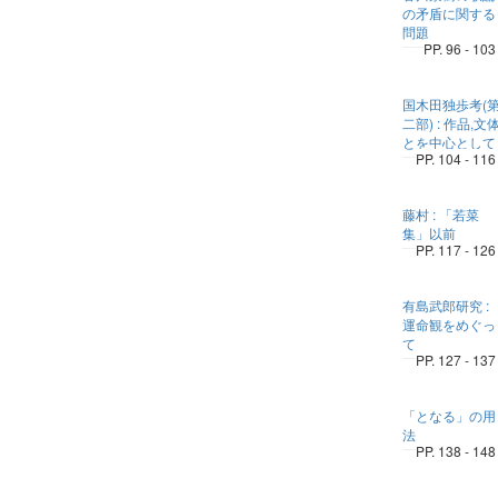
の矛盾に関する
問題
PP. 96 - 103
国木田独歩考(
二部) : 作品,文
とを中心として
PP. 104 - 116
藤村 : 「若菜
集」以前
PP. 117 - 126
有島武郎研究 :
運命観をめぐっ
て
PP. 127 - 137
「となる」の用
法
PP. 138 - 148