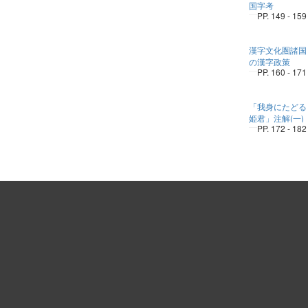
国字考
PP. 149 - 159
漢字文化圏諸国
の漢字政策
PP. 160 - 171
「我身にたどる
姫君」注解(一)
PP. 172 - 182