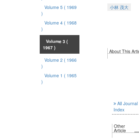
Volume 5
( 1969
小林 茂大
)
Volume 4
( 1968
)
Volume 3
(
1967 )
About This Arti
Volume 2
( 1966
)
Volume 1
( 1965
)
All Journal
Index
Other
Article