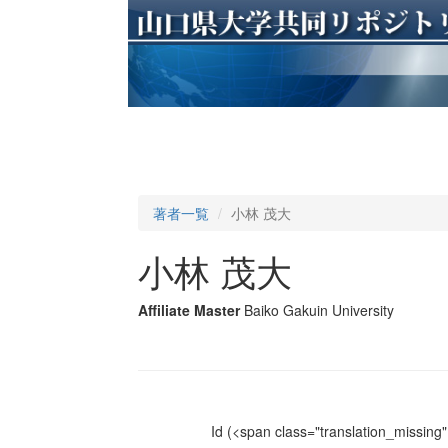
著者一覧
小林 茂大
小林 茂大
Affiliate Master
Baiko Gakuin University
Id
(<span class="translation_missing" 