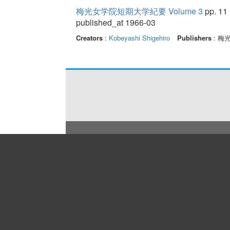
梅光女学院短期大学紀要 Volume 3
pp. 11 
published_at 1966-03
Creators
:
Kobeyashi Shigehiro
Publishers
: 梅