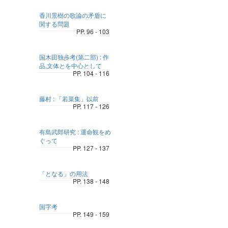
香川景樹の歌論の矛盾に
関する問題
PP. 96 - 103
国木田独歩考(第二部) : 作
品,文体とを中心として
PP. 104 - 116
藤村 : 「若菜集」以前
PP. 117 - 126
有島武郎研究 : 運命観をめ
ぐって
PP. 127 - 137
「となる」の用法
PP. 138 - 148
国字考
PP. 149 - 159