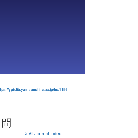
tps://ypir.lib.yamaguchi-u.ac.jp/bg/1195
る問
All Journal Index