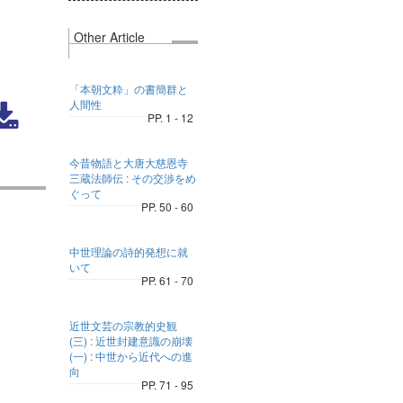
Other Article
「本朝文粋」の書簡群と
人間性
PP. 1 - 12
今昔物語と大唐大慈恩寺
三蔵法師伝 : その交渉をめ
ぐって
PP. 50 - 60
中世理論の詩的発想に就
いて
PP. 61 - 70
近世文芸の宗教的史観
(三) : 近世封建意識の崩壊
(一) : 中世から近代への進
向
PP. 71 - 95