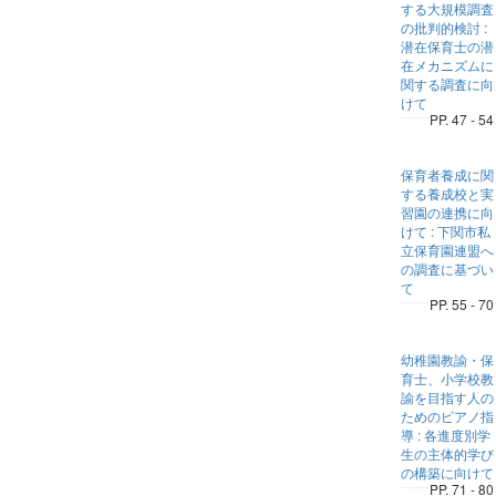
する大規模調査
の批判的検討 :
潜在保育士の潜
在メカニズムに
関する調査に向
けて
PP. 47 - 54
保育者養成に関
する養成校と実
習園の連携に向
けて : 下関市私
立保育園連盟へ
の調査に基づい
て
PP. 55 - 70
幼稚園教諭・保
育士、小学校教
諭を目指す人の
ためのピアノ指
導 : 各進度別学
生の主体的学び
の構築に向けて
PP. 71 - 80