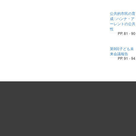
公共的市民の育
成 : ハンナ・ア
ーレントの公共
性
PP. 81 - 90
第9回子ども未
来会議報告
PP. 91 - 94