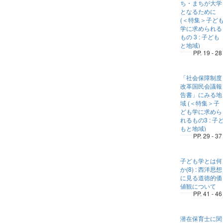
ち・まちが大学
となるために
(＜特集＞子ど
学に求められる
もの 3 : 子ども
と地域)
PP. 19 - 28
「社会保障制度
改革国民会議報
告書」にみる地
域 (＜特集＞子
ども学に求めら
れるもの3 : 子
もと地域)
PP. 29 - 37
子ども学とは何
か(8) : 西洋思想
に見る道徳的価
値観について
PP. 41 - 46
潜在保育士に関