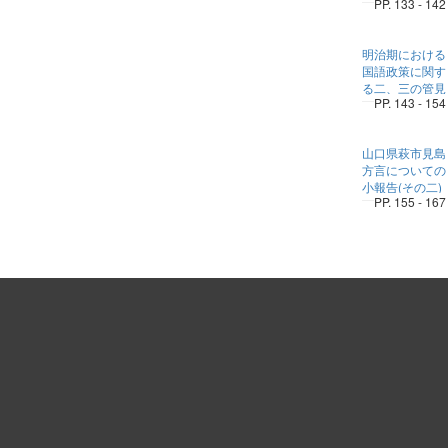
PP. 133 - 142
明治期における
国語政策に関す
る二、三の管見
PP. 143 - 154
山口県萩市見島
方言についての
小報告(その二)
PP. 155 - 167