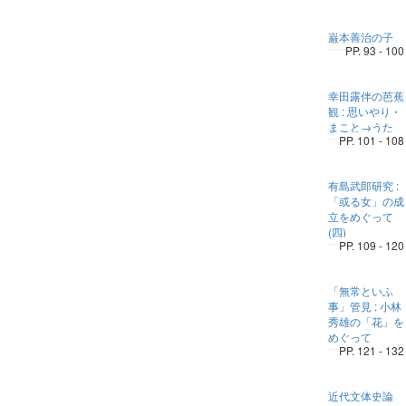
巌本善治の子
PP. 93 - 100
幸田露伴の芭蕉
観 : 思いやり・
まこと→うた
PP. 101 - 108
有島武郎研究 :
「或る女」の成
立をめぐって
(四)
PP. 109 - 120
「無常といふ
事」管見 : 小林
秀雄の「花」を
めぐって
PP. 121 - 132
近代文体史論