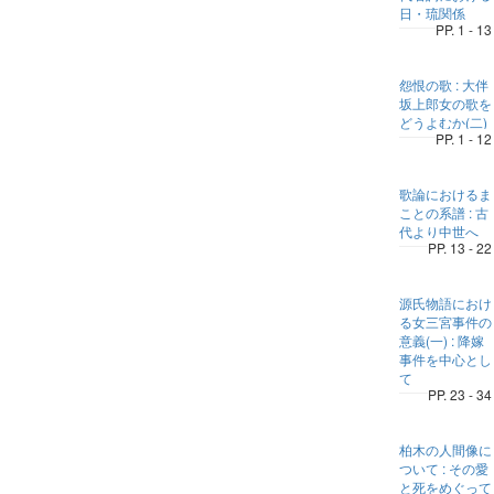
日・琉関係
PP. 1 - 13
怨恨の歌 : 大伴
坂上郎女の歌を
どうよむか(二)
PP. 1 - 12
歌論におけるま
ことの系譜 : 古
代より中世へ
PP. 13 - 22
源氏物語におけ
る女三宮事件の
意義(一) : 降嫁
事件を中心とし
て
PP. 23 - 34
柏木の人間像に
ついて : その愛
と死をめぐって