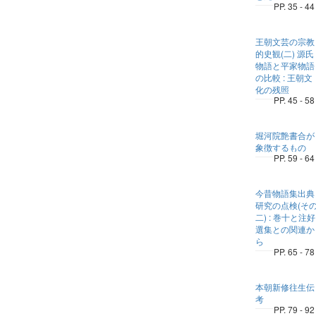
PP. 35 - 44
王朝文芸の宗教
的史観(二) 源氏
物語と平家物語
の比較 : 王朝文
化の残照
PP. 45 - 58
堀河院艶書合が
象徴するもの
PP. 59 - 64
今昔物語集出典
研究の点検(そ
二) : 巻十と注好
選集との関連か
ら
PP. 65 - 78
本朝新修往生伝
考
PP. 79 - 92