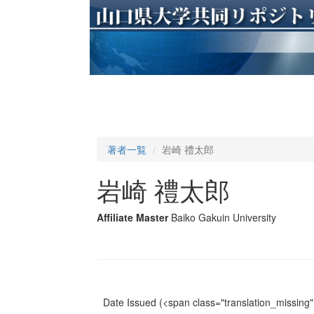
著者一覧
岩崎 禮太郎
岩崎 禮太郎
Affiliate Master
Baiko Gakuin University
Date Issued
(<span class="translation_missing" 