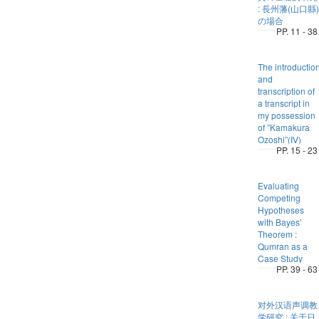
: 長州藩(山口縣)
の場合
PP. 11 - 38
The introductio
and
transcription of
a transcript in
my possession
of ”Kamakura
Ozoshi”(Ⅳ)
PP. 15 - 23
Evaluating
Competing
Hypotheses
with Bayes'
Theorem :
Qumran as a
Case Study
PP. 39 - 63
对外汉语声调教
学研究 : 关于日