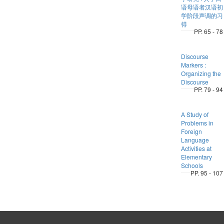
语母语者汉语初
学阶段声调的习
得
PP. 65 - 78
Discourse
Markers :
Organizing the
Discourse
PP. 79 - 94
A Study of
Problems in
Foreign
Language
Activities at
Elementary
Schools
PP. 95 - 107