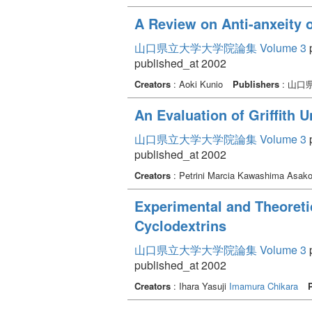
A Review on Anti-anxeity o
山口県立大学大学院論集 Volume 3
p
published_at 2002
Creators
: Aoki Kunio
Publishers
: 山口
An Evaluation of Griffith U
山口県立大学大学院論集 Volume 3
p
published_at 2002
Creators
: Petrini Marcia Kawashima Asak
Experimental and Theoreti
Cyclodextrins
山口県立大学大学院論集 Volume 3
p
published_at 2002
Creators
: Ihara Yasuji
Imamura Chikara