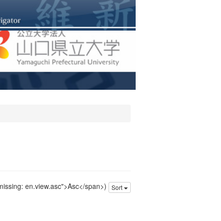
 missing: en.view.asc">Asc</span>)
Sort