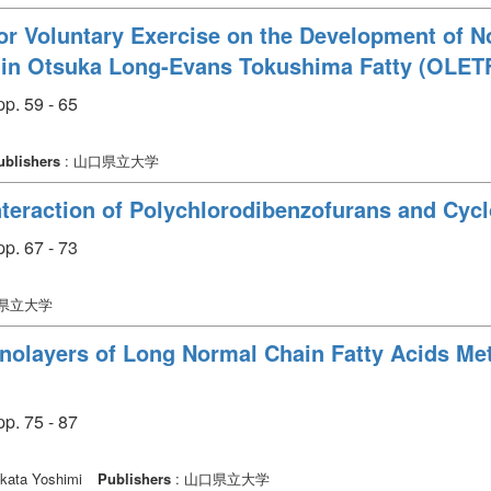
 or Voluntary Exercise on the Development of 
 in Otsuka Long-Evans Tokushima Fatty (OLET
p. 59 - 65
ublishers
: 山口県立大学
nteraction of Polychlorodibenzofurans and Cycl
p. 67 - 73
口県立大学
layers of Long Normal Chain Fatty Acids Meth
p. 75 - 87
ikata Yoshimi
Publishers
: 山口県立大学