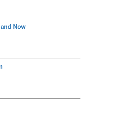
n and Now
m