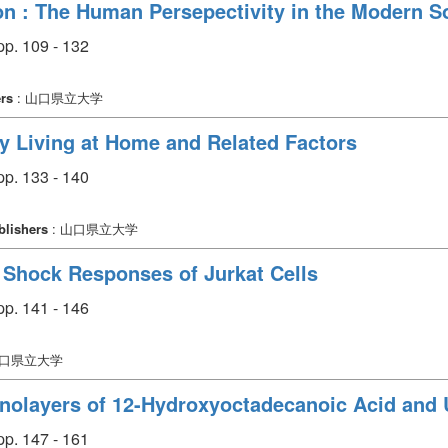
 : The Human Persepectivity in the Modern So
p. 109 - 132
rs
: 山口県立大学
ly Living at Home and Related Factors
p. 133 - 140
blishers
: 山口県立大学
t Shock Responses of Jurkat Cells
p. 141 - 146
山口県立大学
layers of 12-Hydroxyoctadecanoic Acid and U
p. 147 - 161