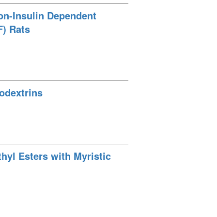
Non-Insulin Dependent
F) Rats
odextrins
yl Esters with Myristic