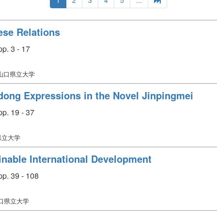
ese Relations
p. 3 - 17
 山口県立大学
ndong Expressions in the Novel Jinpingmei
p. 19 - 37
県立大学
inable International Development
p. 39 - 108
山口県立大学