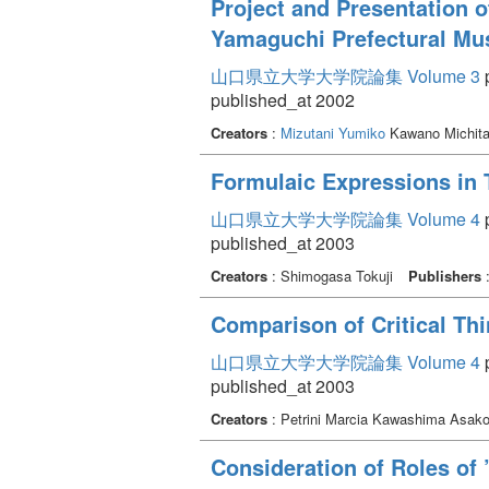
Project and Presentation o
Yamaguchi Prefectural Mu
山口県立大学大学院論集 Volume 3
p
published_at 2002
Creators
:
Mizutani Yumiko
Kawano Michit
Formulaic Expressions in 
山口県立大学大学院論集 Volume 4
p
published_at 2003
Creators
: Shimogasa Tokuji
Publishers
Comparison of Critical Th
山口県立大学大学院論集 Volume 4
p
published_at 2003
Creators
: Petrini Marcia Kawashima Asak
Consideration of Roles of 