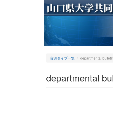
資源タイプ一覧
departmental bulleti
departmental bul