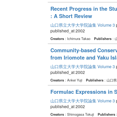
Recent Progress in the Stu
: A Short Review
山口県立大学大学院論集 Volume 3
p
published_at 2002
Creators
: Ichimura Takao
Publishers
:
Community-based Conservat
from Iriomote and Yaku Is
山口県立大学大学院論集 Volume 3
p
published_at 2002
Creators
: Ankei Yuji
Publishers
: 山口
Formulac Expressions in S
山口県立大学大学院論集 Volume 3
p
published_at 2002
Creators
: Shimogasa Tokuji
Publishers