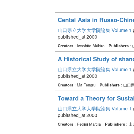
Cental Asis in Russo-Chin
山口県立大学大学院論集 Volume 1
p
published_at 2000
Creators
: Iwashita Akihiro
Publishers
:
A Historical Study of sha
山口県立大学大学院論集 Volume 1
p
published_at 2000
Creators
: Ma Fengru
Publishers
: 山口
Toward a Theory for Susta
山口県立大学大学院論集 Volume 1
p
published_at 2000
Creators
: Petrini Marcia
Publishers
: 