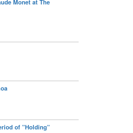
laude Monet at The
moa
eriod of ”Holding”