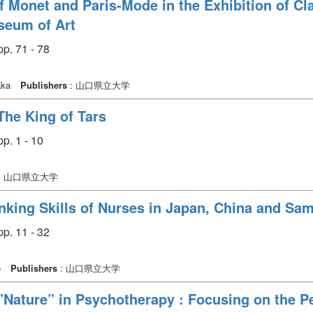
f Monet and Paris-Mode in the Exhibition of C
seum of Art
p. 71 - 78
aka
Publishers
: 山口県立大学
The King of Tars
p. 1 - 10
: 山口県立大学
inking Skills of Nurses in Japan, China and Sa
p. 11 - 32
o
Publishers
: 山口県立大学
”Nature” in Psychotherapy : Focusing on the P