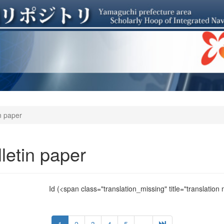
n paper
letin paper
Id
(<span class="translation_missing" title="translation
1
2
3
4
5
...