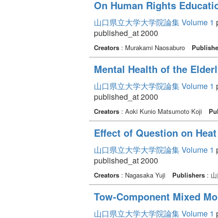
On Human Rights Education
山口県立大学大学院論集 Volume 1
p
published_at 2000
Creators
: Murakami Naosaburo
Publishe
Mental Health of the Elder
山口県立大学大学院論集 Volume 1
p
published_at 2000
Creators
: Aoki Kunio Matsumoto Koji
Pu
Effect of Question on Hea
山口県立大学大学院論集 Volume 1
p
published_at 2000
Creators
: Nagasaka Yuji
Publishers
: 
Tow-Component Mixed Mono
山口県立大学大学院論集 Volume 1
p