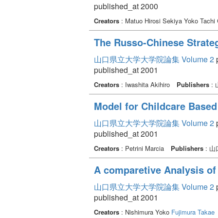
published_at 2000
Creators
: Matuo Hirosi Sekiya Yoko Tachi
The Russo-Chinese Strateg
山口県立大学大学院論集 Volume 2
p
published_at 2001
Creators
: Iwashita Akihiro
Publishers
:
Model for Childcare Based
山口県立大学大学院論集 Volume 2
p
published_at 2001
Creators
: Petrini Marcia
Publishers
: 
A comparetive Analysis of
山口県立大学大学院論集 Volume 2
p
published_at 2001
Creators
: Nishimura Yoko
Fujimura Takae