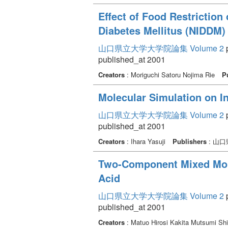
Effect of Food Restriction
Diabetes Mellitus (NIDDM)
山口県立大学大学院論集 Volume 2
p
published_at 2001
Creators
: Moriguchi Satoru Nojima Rie
P
Molecular Simulation on I
山口県立大学大学院論集 Volume 2
p
published_at 2001
Creators
: Ihara Yasuji
Publishers
: 山
Two-Component Mixed Mono
Acid
山口県立大学大学院論集 Volume 2
p
published_at 2001
Creators
: Matuo Hirosi Kakita Mutsumi Sh