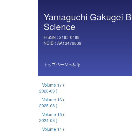
Yamaguchi Gakugei Bul
Science
PISSN :
2185-0488
NCID :
AA12479839
トップページへ戻る
Volume 17
(
2026-03 )
Volume 16
(
2025-03 )
Volume 15
(
2024-03 )
Volume 14
(