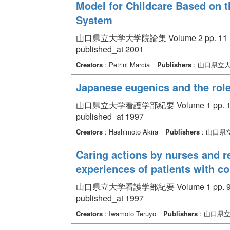
Model for Childcare Based on t
System
山口県立大学大学院論集 Volume 2 pp. 11 -
published_at 2001
Creators
: Petrini Marcia
Publishers
: 山口県立
Japanese eugenics and the role
山口県立大学看護学部紀要 Volume 1 pp. 1 
published_at 1997
Creators
: Hashimoto Akira
Publishers
: 山口県
Caring actions by nurses and r
experiences of patients with c
山口県立大学看護学部紀要 Volume 1 pp. 9 
published_at 1997
Creators
: Iwamoto Teruyo
Publishers
: 山口県