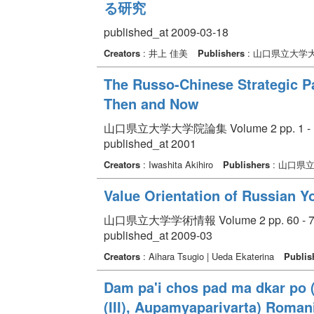
る研究
published_at 2009-03-18
Creators
: 井上 佳美
Publishers
: 山口県立大学
The Russo-Chinese Strategic Pa
Then and Now
山口県立大学大学院論集 Volume 2 pp. 1 - 
published_at 2001
Creators
: Iwashita Akihiro
Publishers
: 山口県
Value Orientation of Russian Yo
山口県立大学学術情報 Volume 2 pp. 60 - 7
published_at 2009-03
Creators
: Aihara Tsugio | Ueda Ekaterina
Publis
Dam pa'i chos pad ma dkar po (
(III), Aupamyaparivarta) Roman