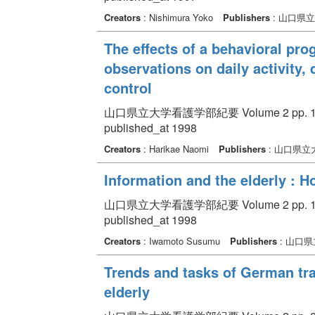
Creators
: Nishimura Yoko
Publishers
: 山口県
The effects of a behavioral pro
observations on daily activity,
control
山口県立大学看護学部紀要 Volume 2 pp. 1 
published_at 1998
Creators
: Harikae Naomi
Publishers
: 山口県
Information and the elderly : 
山口県立大学看護学部紀要 Volume 2 pp. 13
published_at 1998
Creators
: Iwamoto Susumu
Publishers
: 山口
Trends and tasks of German tra
elderly