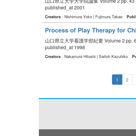
山口県立大学大学院論集 Volume 2 pp. 43 -
published_at 2001
Creators
: Nishimura Yoko | Fujimura Takae
Publ
Process of Play Therapy for Ch
山口県立大学看護学部紀要 Volume 2 pp. 63
published_at 1998
Creators
: Nakamura Hitoshi | Saitoh Kazuhiko
Pu
1
2