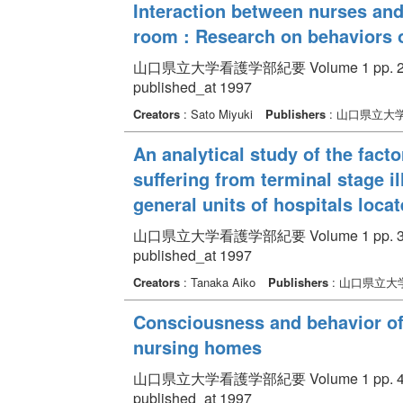
Interaction between nurses and
room : Research on behaviors o
山口県立大学看護学部紀要 Volume 1 pp. 21
published_at 1997
Creators
: Sato Miyuki
Publishers
: 山口県立大
An analytical study of the facto
suffering from terminal stage i
general units of hospitals loca
山口県立大学看護学部紀要 Volume 1 pp. 31
published_at 1997
Creators
: Tanaka Aiko
Publishers
: 山口県立大
Consciousness and behavior of 
nursing homes
山口県立大学看護学部紀要 Volume 1 pp. 41
published_at 1997