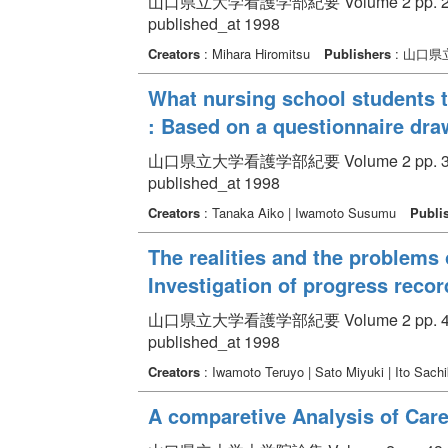
山口県立大学看護学部紀要 Volume 2 pp. 23
published_at 1998
Creators
: Mihara Hiromitsu
Publishers
: 山口
What nursing school students th
: Based on a questionnaire dra
山口県立大学看護学部紀要 Volume 2 pp. 31
published_at 1998
Creators
: Tanaka Aiko | Iwamoto Susumu
Publi
The realities and the problems 
Investigation of progress reco
山口県立大学看護学部紀要 Volume 2 pp. 49
published_at 1998
Creators
: Iwamoto Teruyo | Sato Miyuki | Ito Sach
A comparetive Analysis of Car