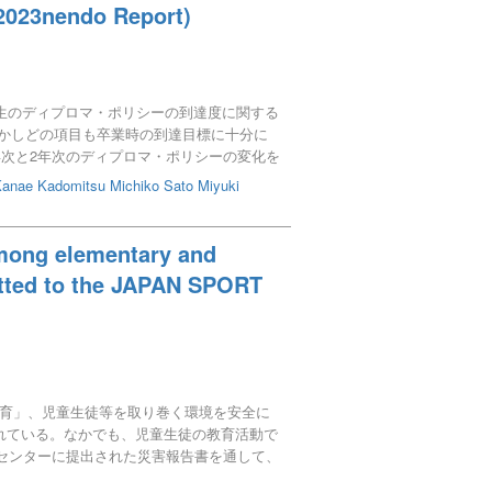
(2023nendo Report)
学生のディプロマ・ポリシーの到達度に関する
しかしどの項目も卒業時の到達目標に十分に
年次と2年次のディプロマ・ポリシーの変化を
教養に基づく柔軟な思考力）については得点
Kanae
Kadomitsu Michiko
Sato Miyuki
ては、僅かに上昇しているが、今後授業以外
 among elementary and
mitted to the JAPAN SPORT
育」、児童生徒等を取り巻く環境を安全に
れている。なかでも、児童生徒の教育活動で
センターに提出された災害報告書を通して、
負傷は、身のこなしや道具の使い方など日常