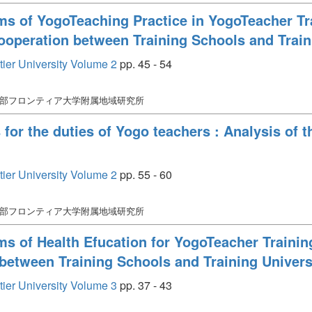
ms of YogoTeaching Practice in YogoTeacher Tra
ooperation between Training Schools and Train
tier University Volume 2
pp. 45 - 54
宇部フロンティア大学附属地域研究所
 for the duties of Yogo teachers : Analysis of t
tier University Volume 2
pp. 55 - 60
宇部フロンティア大学附属地域研究所
ms of Health Efucation for YogoTeacher Trainin
 between Training Schools and Training Univers
tier University Volume 3
pp. 37 - 43