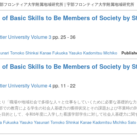
宇部フロンティア大学附属地域研究所 | 宇部フロンティア大学附属地域研究所
 of Basic Skills to Be Members of Society by St
tier University Volume 3
pp. 25 - 36
unari Tomoko
Shinkai Kanae
Fukuoka Yasuko
Kadomitsu Michiko
Publish
 of Basic Skills to Be Members of Society by St
tier University Volume 4
pp. 11 - 22
より「職場や地域社会で多様な人々と仕事をしていくために必要な基礎的な力
部での教育による学生の社会人基礎力の獲得状況とその課題および卒業時の
を目的として、令和5年度に入学した看護学部学生に対して社会人基礎力に関
「傾聴力」「状況把握力」「規律性」が高い傾向にあった。また、職業人意識
a
Fukuoka Yasuko
Yasunari Tomoko
Shinkai Kanae
Kadomitsu Michiko
Sato
創造性」、チームワーク力の「ストレスコントロール力」が課題であることが