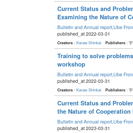
Current Status and Proble
Examining the Nature of C
Bulletin and Annual report,Ube Fron
published_at 2022-03-31
Creators
:
Kanae Shinkai
Publishers
: 
Training to solve problems
workshop
Bulletin and Annual report,Ube Fron
published_at 2022-03-31
Creators
:
Kanae Shinkai
Publishers
: 
Current Status and Proble
the Nature of Cooperation
Bulletin and Annual report,Ube Fron
published_at 2023-03-31