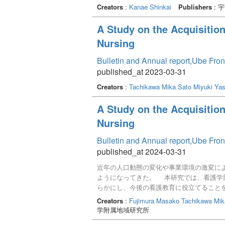
Creators
:
Kanae Shinkai
Publishers
: 
A Study on the Acquisition
Nursing
Bulletin and Annual report,Ube Fron
published_at 2023-03-31
Creators
:
Tachikawa Mika
Sato Miyuki
Yas
A Study on the Acquisition
Nursing
Bulletin and Annual report,Ube Fron
published_at 2024-03-31
近年の人口動態の変化や事業環境の激変に
ようになってきた。 本研究では、看護学
らかにし、今後の看護教育に役立てること
会人基礎力の中でもチームワークに関する
Creators
:
Fujimura Masako
Tachikawa Mik
アクションの「実行力」、シンキングの「
学附属地域研究所