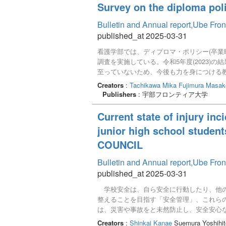
Survey on the diploma pol
Bulletin and Annual report,Ube Fron
published_at 2025-03-31
看護学部では、ディプロマ・ポリシー(卒業
調査を実施している。令和5年度(2023
至っていないため、今後も力を身につける教
比較した結果、学年が1学年あがっても全体
Creators
:
Tachikawa Mika
Fujimura Masak
率は低く、本年度の全学年の調査結果と同
Publishers
: 宇部フロンティア大学
の活動として社会貢献活動に取り組みやす
Current state of injury in
junior high school student
COUNCIL
Bulletin and Annual report,Ube Fron
published_at 2025-03-31
学校安全は、自ら安全に行動したり、他の
整えることを目指す「安全管理」、これら
は、災害や事故をと未然防止し、安全安心
学校管理下における傷害の発生状況を分析
Creators
:
Shinkai Kanae
Suemura Yoshihi