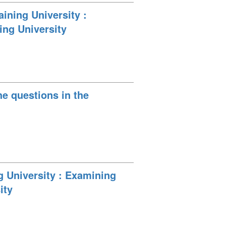
ining University :
ing University
he questions in the
g University : Examining
ity