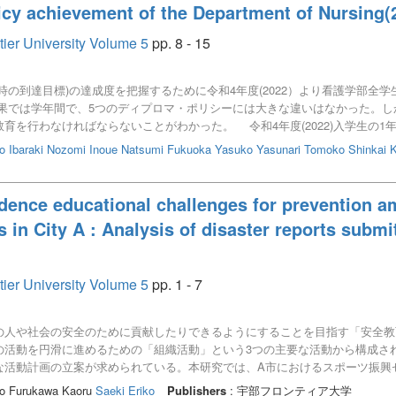
icy achievement of the Department of Nursing
tier University Volume 5
pp. 8 - 15
時の到達目標)の達成度を把握するために令和4年度(2022）より看護学部全
)の結果では学年間で、5つのディプロマ・ポリシーには大きな違いはなかった。
育を行わなければならないことがわかった。 令和4年度(2022)入学生の1
の点数の大きな上昇はみられなかった。34の小項目をみると、特に(幅広い
o
Ibaraki Nozomi
Inoue Natsumi
Fukuoka Yasuko
Yasunari Tomoko
Shinkai 
じ課題であることが分かった。(看護の視点から広く社会貢献する態度)につい
い環境を整える必要があると考える。
cidence educational challenges for prevention
s in City A : Analysis of disaster reports sub
tier University Volume 5
pp. 1 - 7
人や社会の安全のために貢献したりできるようにすることを目指す「安全教
の活動を円滑に進めるための「組織活動」という3つの主要な活動から構成さ
な活動計画の立案が求められている。本研究では、A市におけるスポーツ振興
し、未然防止のための教育課題を明らかにする。 分析結果、頭部・顔部の
to Furukawa Kaoru
Saeki Eriko
Publishers
: 宇部フロンティア大学