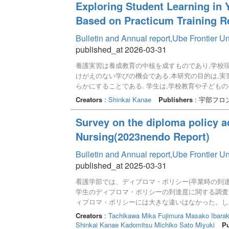
Exploring Student Learning in 
Based on Practicum Training R
Bulletin and Annual report,Ube Frontier U
published_at 2026-03-31
養護実習は養成教育の中核を成すものであり,学校
けがえのない学びの機会である.本研究の目的は,実
らかにすることである. 学生は,学校教育や子ども
手順や留意点などの方法を体系的に修得した.学生
Creators
:
Shinkai Kanae
Publishers
: 宇部フロ
護教諭像や保健室観の再認識】,【養護教諭独自の
教育観の広がり】,③自律的に学ぶ視点として【職務
Survey on the diploma policy a
観】に分類された. これらの考察から,養護実習が
Nursing(2023nendo Report)
ていることが示唆された.
Bulletin and Annual report,Ube Frontier U
published_at 2025-03-31
看護学部では、ディプロマ・ポリシー(卒業時の到達目
学生のディプロマ・ポリシーの到達度に関する調査を
ィプロマ・ポリシーには大きな違いはなかった。し
後も力を身につける教育を行わなければならないことが
Creators
:
Tachikawa Mika
Fujimura Masako
Ibara
ロマ・ポリシーの変化を比較した結果、学年が1学
Shinkai Kanae
Kadomitsu Michiko
Sato Miyuki
Pu