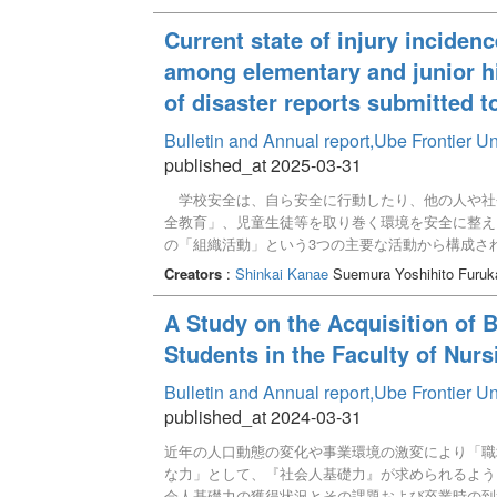
目をみると、特に(幅広い教養に基づく柔軟な思考
題であることが分かった。(看護の視点から広く社
Current state of injury inciden
の活動として社会貢献活動に取り組みやすい環境を
among elementary and junior hi
of disaster reports submitted
Bulletin and Annual report,Ube Frontier U
published_at 2025-03-31
学校安全は、自ら安全に行動したり、他の人や社
全教育」、児童生徒等を取り巻く環境を安全に整え
の「組織活動」という3つの主要な活動から構成さ
然防止し、安全安心な活動計画の立案が求められて
Creators
:
Shinkai Kanae
Suemura Yoshihito Furu
た災害報告書を通して、学校管理下における傷害の
分析結果、頭部・顔部の負傷は、身のこなしや道
A Study on the Acquisition of 
いることが明らかになった。そのため、周囲の児童
Students in the Faculty of Nurs
による発達の促進が求められる。手や手指部の負傷
階的な手のつき方やボールの扱い方の練習や体育教
Bulletin and Annual report,Ube Frontier U
重量の考慮などの対策が求められる。また、足関節
published_at 2024-03-31
態を運動器検診でのしゃがみ込みや片脚立位などで
な準備体操を実施して関節可動域やバランス能力を
近年の人口動態の変化や事業環境の激変により「職
必要である。
な力」として、『社会人基礎力』が求められるよ
会人基礎力の獲得状況とその課題および卒業時の到