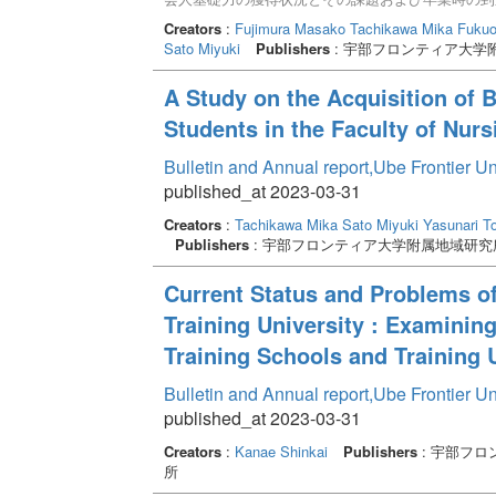
教育に役立てることを目的として、令和5年度に入
Creators
:
Fujimura Masako
Tachikawa Mika
Fukuo
た。 調査の結果、社会人基礎力の中でもチーム
Sato Miyuki
Publishers
: 宇部フロンティア大学
あった。また、職業人意識の「責任感」が高い傾向
性」、チームワーク力の「ストレスコントロール力
A Study on the Acquisition of 
Students in the Faculty of Nurs
Bulletin and Annual report,Ube Frontier U
published_at 2023-03-31
Creators
:
Tachikawa Mika
Sato Miyuki
Yasunari 
Publishers
: 宇部フロンティア大学附属地域研究
Current Status and Problems of
Training University : Examinin
Training Schools and Training 
Bulletin and Annual report,Ube Frontier U
published_at 2023-03-31
Creators
:
Kanae Shinkai
Publishers
: 宇部フロ
所