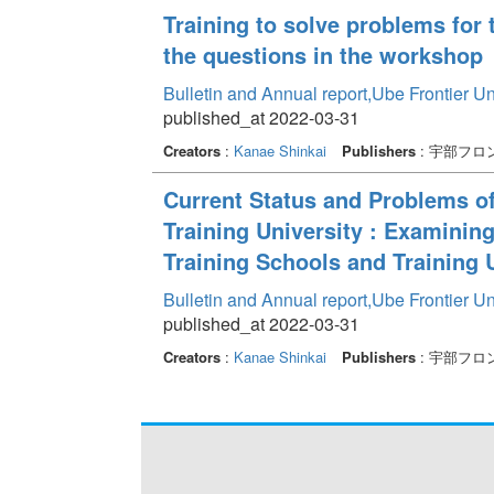
Training to solve problems for 
the questions in the workshop
Bulletin and Annual report,Ube Frontier U
published_at 2022-03-31
Creators
:
Kanae Shinkai
Publishers
: 宇部フ
Current Status and Problems o
Training University : Examinin
Training Schools and Training 
Bulletin and Annual report,Ube Frontier U
published_at 2022-03-31
Creators
:
Kanae Shinkai
Publishers
: 宇部フ