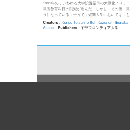
1991年の，いわゆる大学設置基準の大綱化より
教養教育科目の削減が進んだ．しかし，その後，教
うになっている．一方で，短期大学においては，も
少子化による志願者減という社会事情により，経営
Creators
:
Kondo Tetsuhiro
Itoh Kazunori
Hironaka
視・削減の傾向が強い．宇部フロンティア大学短期
Asano
Publishers
: 宇部フロンティア大学
が，大学教育の質保証の観点からも，職業人の養成
が感じられる．本稿では，短期大学における教養教
ログラムの再構築を試みる．本学専門教育の一つで
の課題意識にもとづき，科目の構成を試みたい． 