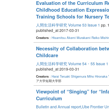
Evaluation of the Curriculum R
Childhood Education Expression
Training Schools for Nursery T
人間生活科学研究 Volume 53 Issue 1
pp. 1
published_at 2017-03-31
Creators
:
Hisamitsu Akemi
Murakami Reiko
Mishi
Necessity of Collaboration bet
Childcare
人間生活科学研究 Volume 54・55 Issue 1
published_at 2019-03-31
Creators
:
Harai Teruaki
Shigemura Miho
Hironaka 
ア大学短期大学部
Viewpoint of “Singing” for “In
Curriculum
Bulletin and Annual report,Ube Frontier U