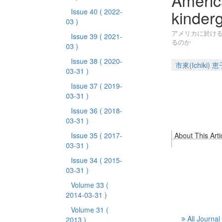
Americ
kinderg
Issue 40
( 2022-
03 )
アメリカに於ける
Issue 39
( 2021-
るのか
03 )
Issue 38
( 2020-
市來(Ichiki) 恵
03-31 )
Issue 37
( 2019-
03-31 )
Issue 36
( 2018-
03-31 )
Issue 35
( 2017-
About This Arti
03-31 )
Issue 34
( 2015-
03-31 )
Volume 33
(
2014-03-31 )
Volume 31
(
All Journal
2013 )