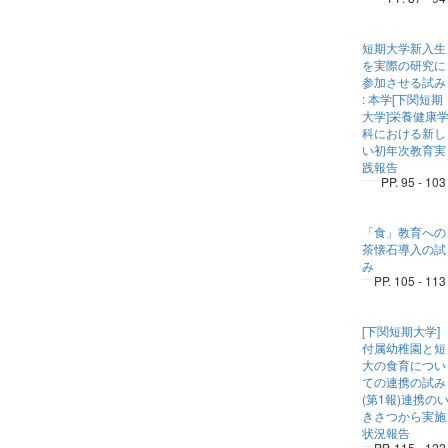
短期大学新入生
を実際の研究に
参加させる試み
: 本学[下関短期
大学]栄養健康
科における新し
い初年次教育実
践報告
PP. 95 - 103
「食」教育への
茶懐石導入の試
み
PP. 105 - 113
[下関短期大学]
付属幼稚園と短
大の食育につい
ての連携の試み
(第1報)連携の
きさつから実施
状況報告
PP. 115 - 122