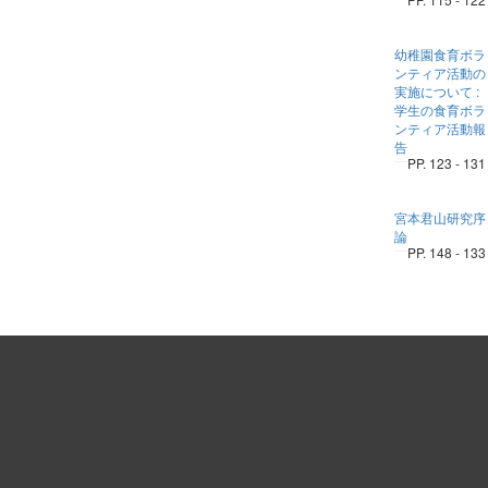
幼稚園食育ボラ
ンティア活動の
実施について :
学生の食育ボラ
ンティア活動報
告
PP. 123 - 131
宮本君山研究序
論
PP. 148 - 133