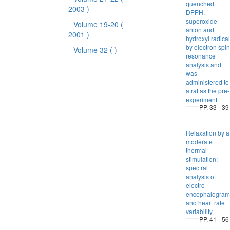
quenched
2003 )
DPPH,
superoxide
Volume 19-20
(
anion and
2001 )
hydroxyl radical
by electron spin
Volume 32
( )
resonance
analysis and
was
administered to
a rat as the pre-
experiment
PP. 33 - 39
Relaxation by a
moderate
thermal
stimulation:
spectral
analysis of
electro-
encephalogram
and heart rate
variability
PP. 41 - 56