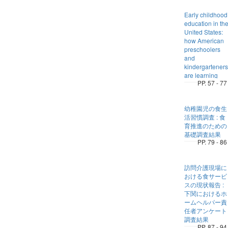
Early childhood
education in th
United States:
how American
preschoolers
and
kindergarteners
are learning
PP. 57 - 77
幼稚園児の食生
活習慣調査 : 食
育推進のための
基礎調査結果
PP. 79 - 86
訪問介護現場に
おける食サービ
スの現状報告 :
下関におけるホ
ームヘルパー責
任者アンケート
調査結果
PP. 87 - 94