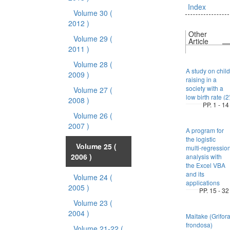
Index
Volume 30
(
2012 )
Other
Volume 29
(
Article
2011 )
Volume 28
(
A study on child
2009 )
raising in a
society with a
Volume 27
(
low birth rate (2
2008 )
PP. 1 - 14
Volume 26
(
2007 )
A program for
the logistic
Volume 25
(
multi-regressio
2006 )
analysis with
the Excel VBA
and its
Volume 24
(
applications
2005 )
PP. 15 - 32
Volume 23
(
2004 )
Maitake (Grifor
frondosa)
Volume 21-22
(