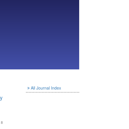
All Journal Index
ry
- 8