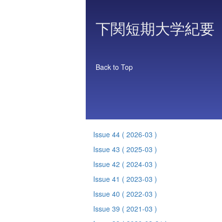
下関短期大学紀要
Back to Top
Issue 44
( 2026-03 )
Issue 43
( 2025-03 )
Issue 42
( 2024-03 )
Issue 41
( 2023-03 )
Issue 40
( 2022-03 )
Issue 39
( 2021-03 )