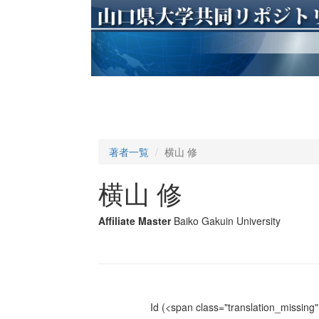
著者一覧
横山 修
横山 修
Affiliate Master
Baiko Gakuin University
Id
(<span class="translation_missing" 