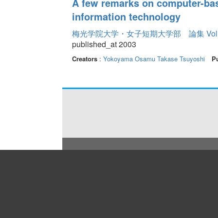
A few remarks on computer-bas
information technology
梅光学院大学・女子短期大学部 論集 Volum
published_at 2003
Creators
:
Yokoyama Osamu
Takase Tsuyoshi
Pu