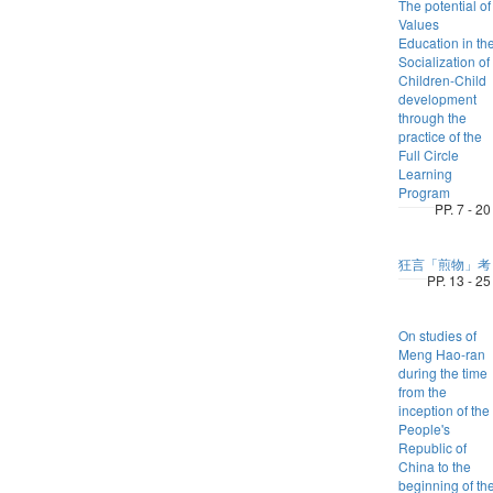
The potential of
Values
Education in th
Socialization of
Children-Child
development
through the
practice of the
Full Circle
Learning
Program
PP. 7 - 20
狂言「煎物」考
PP. 13 - 25
On studies of
Meng Hao-ran
during the time
from the
inception of the
People's
Republic of
China to the
beginning of th