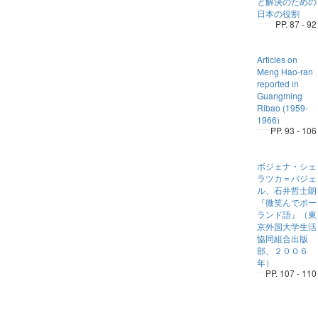
と解決のための
日本の役割
PP. 87 - 92
Articles on
Meng Hao-ran
reported in
Guangming
Ribao (1959-
1966)
PP. 93 - 106
ボジェナ・シェ
ラツカ＝バジェ
ル、石井哲士朗
『微笑んでポー
ランド語』（東
京外国大学生活
協同組合出版
部、２００６
年）
PP. 107 - 110