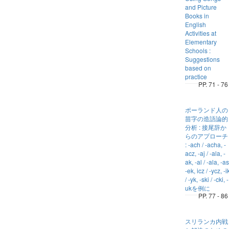
and Picture
Books in
English
Activities at
Elementary
Schools :
Suggestions
based on
practice
PP. 71 - 76
ポーランド人の
苗字の造語論的
分析 : 接尾辞か
らのアプローチ
: -ach / -acha, -
acz, -aj / -ala, -
ak, -al / -ala, -as
-ek, icz / -ycz, -i
/ -yk, -ski / -cki, -
ukを例に
PP. 77 - 86
スリランカ内戦