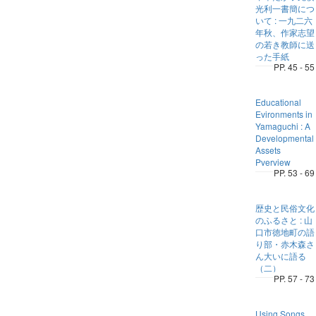
光利一書簡につ
いて : 一九二六
年秋、作家志望
の若き教師に送
った手紙
PP. 45 - 55
Educational
Evironments in
Yamaguchi : A
Developmental
Assets
Pverview
PP. 53 - 69
歴史と民俗文化
のふるさと : 山
口市徳地町の語
り部・赤木森さ
ん大いに語る
（二）
PP. 57 - 73
Using Songs