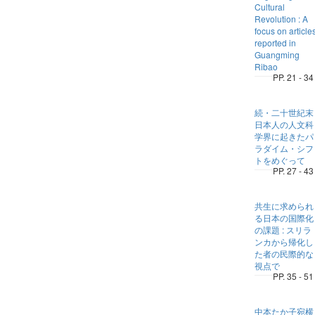
Cultural
Revolution : A
focus on article
reported in
Guangming
Ribao
PP. 21 - 34
続・二十世紀末
日本人の人文科
学界に起きたパ
ラダイム・シフ
トをめぐって
PP. 27 - 43
共生に求められ
る日本の国際化
の課題 : スリラ
ンカから帰化し
た者の民際的な
視点で
PP. 35 - 51
中本たか子宛横