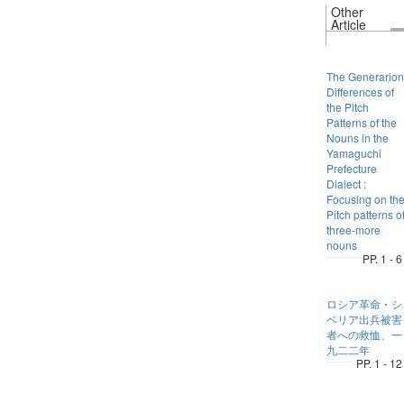
Other
Article
The Generarion
Differences of
the Pitch
Patterns of the
Nouns in the
Yamaguchi
Prefecture
Dialect :
Focusing on th
Pitch patterns o
three-more
nouns
PP. 1 - 6
ロシア革命・シ
ベリア出兵被害
者への救恤、一
九二二年
PP. 1 - 12