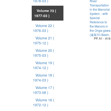
1978-03 )
River
Transportation
in the Manorial
Volume 23
(
System. : with
1977-03 )
Special
Reference to
Volume 22
(
the Manors in
1976-03 )
the Onga-gawa
(遠賀川) Basin.
Volume 21
(
PP. A1 - A16
1975-12 )
Volume 20
(
1975-03 )
Volume 19
(
1974-12 )
Volume 18
(
1974-03 )
Volume 17
(
1973-08 )
Volume 16
(
1972-12 )