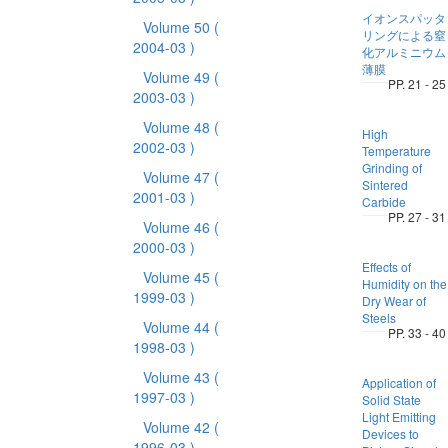
イオンスパッタ
Volume 50
(
リングによる窒
2004-03 )
化アルミニウム
薄膜
Volume 49
(
PP. 21 - 25
2003-03 )
Volume 48
(
High
2002-03 )
Temperature
Grinding of
Volume 47
(
Sintered
2001-03 )
Carbide
PP. 27 - 31
Volume 46
(
2000-03 )
Effects of
Volume 45
(
Humidity on the
1999-03 )
Dry Wear of
Steels
Volume 44
(
PP. 33 - 40
1998-03 )
Volume 43
(
Application of
1997-03 )
Solid State
Light Emitting
Volume 42
(
Devices to
1996-03 )