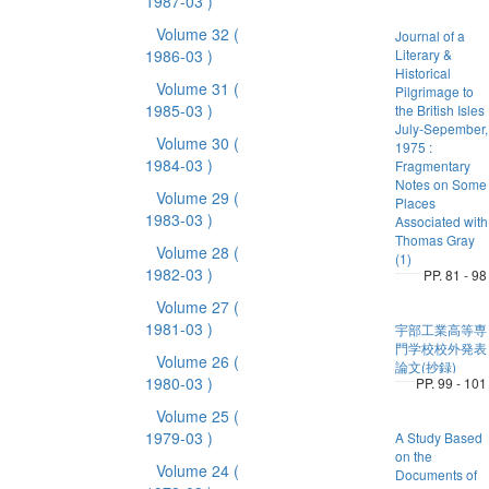
1987-03 )
Volume 32
(
Journal of a
1986-03 )
Literary &
Historical
Volume 31
(
Pilgrimage to
1985-03 )
the British Isles 
July-Sepember,
Volume 30
(
1975 :
1984-03 )
Fragmentary
Notes on Some
Volume 29
(
Places
1983-03 )
Associated with
Thomas Gray
Volume 28
(
(1)
1982-03 )
PP. 81 - 98
Volume 27
(
1981-03 )
宇部工業高等専
門学校校外発表
Volume 26
(
論文(抄録)
1980-03 )
PP. 99 - 101
Volume 25
(
1979-03 )
A Study Based
on the
Volume 24
(
Documents of