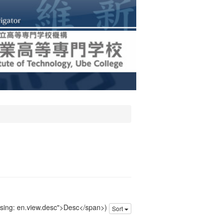
issing: en.view.desc">Desc</span>)
Sort