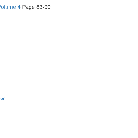
ume 4
Page 83-90
per