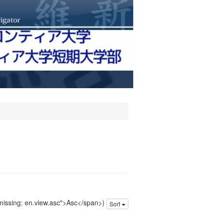
 missing: en.view.asc">Asc</span>)
Sort