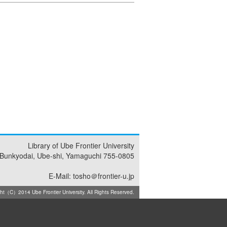
Library of Ube Frontier University
 Bunkyodai, Ube-shi, Yamaguchi 755-0805
E-Mail: tosho＠frontier-u.jp
ht（C）2014 Ube Frontier University. All Rights Reserved.