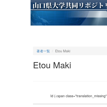
著者一覧
Etou Maki
Etou Maki
Id
(<span class="translation_missing" 