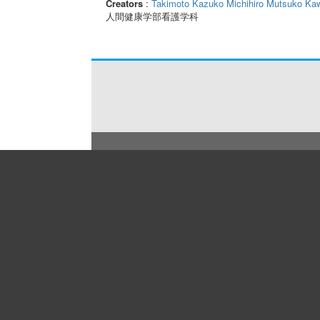
Creators
:
Takimoto Kazuko
Michihiro Mutsuko
Kaw
人間健康学部看護学科