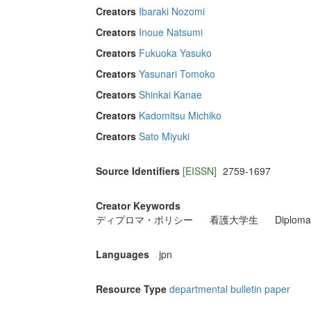
Creators
Ibaraki Nozomi
Creators
Inoue Natsumi
Creators
Fukuoka Yasuko
Creators
Yasunari Tomoko
Creators
Shinkai Kanae
Creators
Kadomitsu Michiko
Creators
Sato Miyuki
Source Identifiers
[EISSN]
2759-1697
Creator Keywords
ディプロマ・ポリシー
看護大学生
Diploma
Languages
jpn
Resource Type
departmental bulletin paper