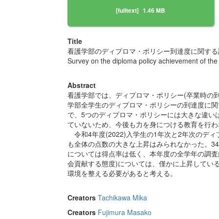
[fulltext]
1.46 MB
Title
看護学部のディプロマ・ポリシー到達度に関する調
Survey on the diploma policy achievement of th
Abstract
看護学部では、ディプロマ・ポリシー(卒業時の到
学部全学生のディプロマ・ポリシーの到達度に関す
で、5つのディプロマ・ポリシーには大きな違い
ていないため、今後も力を身につける教育を行わ
令和4年度(2022)入学生の1年次と2年次の
も全体の点数の大きな上昇はみられなかった。3
については得点率は低く、本年度の全学年の調査
会貢献する態度)については、僅かに上昇してい
環境を整える必要があると考える。
Creators
Tachikawa Mika
Creators
Fujimura Masako