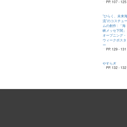
PP. 107 - 125
”ひらく、未来
流”のコスチュ
ムの創作 : 「海
峡メッセ下関」
オープニング・
ウィークポスタ
ー
PP. 129 - 131
やすらぎ
PP. 132 - 132