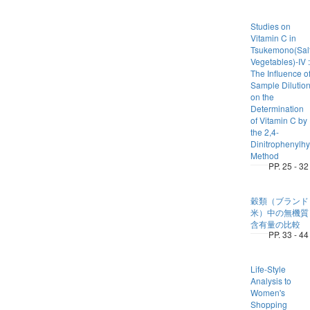
Studies on
Vitamin C in
Tsukemono(Sal
Vegetables)-IV :
The Influence o
Sample Dilutio
on the
Determination
of Vitamin C by
the 2,4-
Dinitrophenylh
Method
PP. 25 - 32
穀類（ブランド
米）中の無機質
含有量の比較
PP. 33 - 44
Life-Style
Analysis to
Women's
Shopping