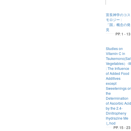
宣長神学のコス
モロジー :
「国」概念の発
見
PP. 1 - 13
Studies on
Vitamin C in
Tsukemono(Sal
Vegetables）-III
: The Influence
of Added Food
Additives
except
Sweetenings o
the
Determination
of Ascorbic Aci
by the 2.4-
Dinitropheny
lhydrazine Me
しhod
PP. 15 - 23