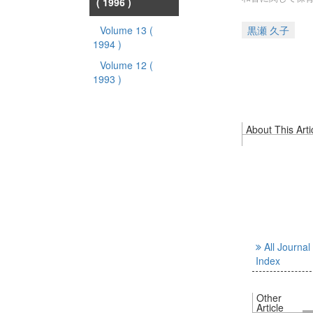
( 1996 )
Volume 13
(
黒瀬 久子
1994 )
Volume 12
(
1993 )
About This Arti
All Journal
Index
Other
Article