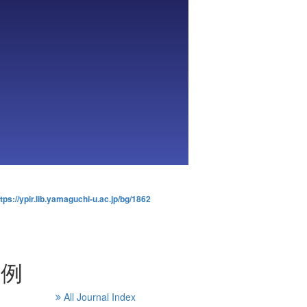
tps://ypir.lib.yamaguchi-u.ac.jp/bg/1862
事例
All Journal Index