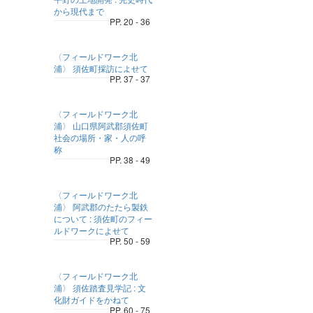
から現代まで
PP. 20 - 36
〈フィールドワーク北
浦〉 須佐町採訪によせて
PP. 37 - 37
〈フィールドワーク北
浦〉 山口県阿武郡須佐町
社会の場所・家・人の呼
称
PP. 38 - 49
〈フィールドワーク北
浦〉 阿武郡のたたら製鉄
について : 須佐町のフィー
ルドワークによせて
PP. 50 - 59
〈フィールドワーク北
浦〉 須佐踏査見学記 : 文
化財ガイドをかねて
PP. 60 - 75