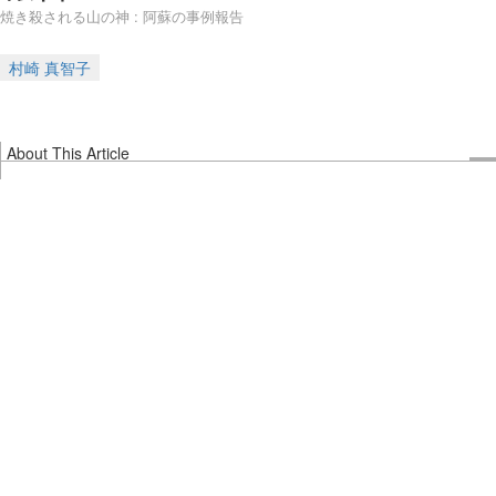
焼き殺される山の神 : 阿蘇の事例報告
村崎 真智子
About This Article