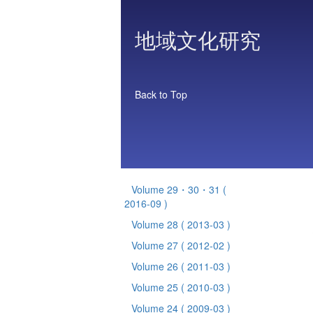
地域文化研究
Back to Top
Volume 29・30・31
(
2016-09 )
Volume 28
( 2013-03 )
Volume 27
( 2012-02 )
Volume 26
( 2011-03 )
Volume 25
( 2010-03 )
Volume 24
( 2009-03 )