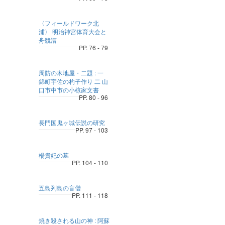
〈フィールドワーク北
浦〉 明治神宮体育大会と
舟競漕
PP. 76 - 79
周防の木地屋・二題 : 一
錦町宇佐の杓子作り 二 山
口市中市の小椋家文書
PP. 80 - 96
長門国鬼ヶ城伝説の研究
PP. 97 - 103
楊貴妃の墓
PP. 104 - 110
五島列島の盲僧
PP. 111 - 118
焼き殺される山の神 : 阿蘇