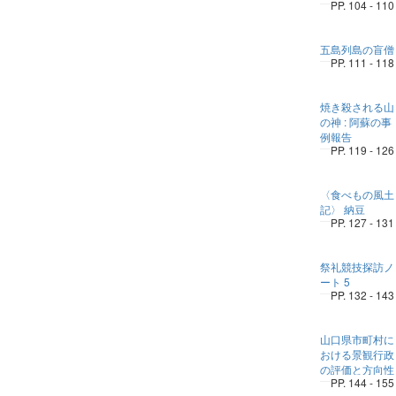
PP. 104 - 110
五島列島の盲僧
PP. 111 - 118
焼き殺される山
の神 : 阿蘇の事
例報告
PP. 119 - 126
〈食べもの風土
記〉 納豆
PP. 127 - 131
祭礼競技探訪ノ
ート 5
PP. 132 - 143
山口県市町村に
おける景観行政
の評価と方向性
PP. 144 - 155