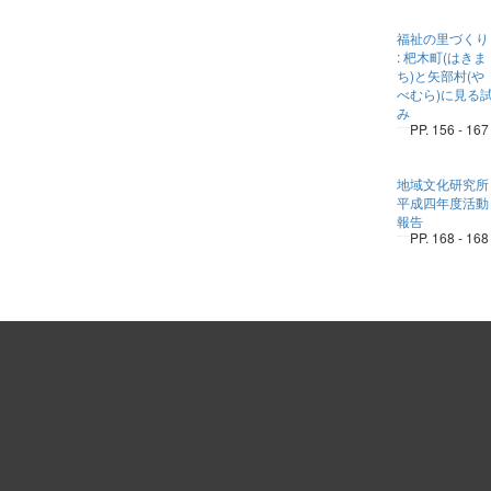
福祉の里づくり
: 杷木町(はきま
ち)と矢部村(や
べむら)に見る
み
PP. 156 - 167
地域文化研究所
平成四年度活動
報告
PP. 168 - 168