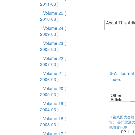
2011-03 )
Volume 25
(
2010-03 )
About This Arti
Volume 24
(
2009-03 )
Volume 23
(
2008-03 )
Volume 22
(
2007-03 )
Volume 21
(
All Journal
2006-03 )
Index
Volume 20
(
2005-03 )
Other
Article
Volume 19
(
2004-03 )
〈第八回大会報
Volume 18
(
告〉 長門北浦
2003-03 )
地域文化史
PP. 1 - 1
Volume 17
(