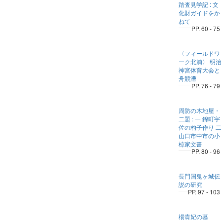
踏査見学記 : 文
化財ガイドをか
ねて
PP. 60 - 75
〈フィールドワ
ーク北浦〉 明
神宮体育大会と
舟競漕
PP. 76 - 79
周防の木地屋・
二題 : 一 錦町宇
佐の杓子作り 
山口市中市の小
椋家文書
PP. 80 - 96
長門国鬼ヶ城伝
説の研究
PP. 97 - 103
楊貴妃の墓