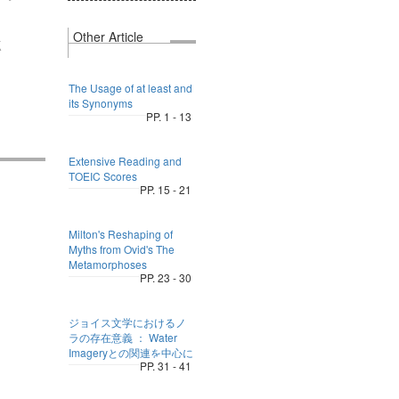
Other Article
点
The Usage of at least and
its Synonyms
PP. 1 - 13
Extensive Reading and
TOEIC Scores
PP. 15 - 21
Milton's Reshaping of
Myths from Ovid's The
Metamorphoses
PP. 23 - 30
ジョイス文学におけるノ
ラの存在意義 ： Water
Imageryとの関連を中心に
PP. 31 - 41