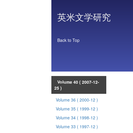
英米文学研究
Back to Top
Volume 40
( 2007-12-
25 )
Volume 36
( 2000-12 )
Volume 35
( 1999-12 )
Volume 34
( 1998-12 )
Volume 33
( 1997-12 )