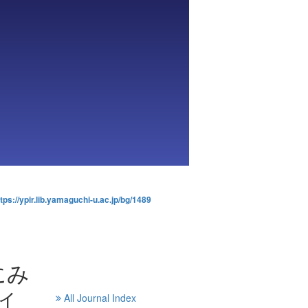
tps://ypir.lib.yamaguchi-u.ac.jp/bg/1489
にみ
ィ
All Journal Index