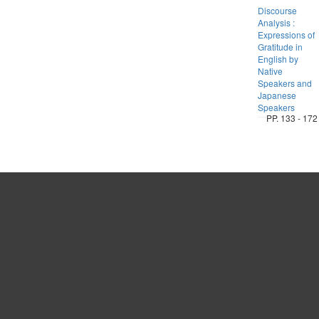
Discourse
Analysis :
Expressions of
Gratitude in
English by
Native
Speakers and
Japanese
Speakers
PP. 133 - 172