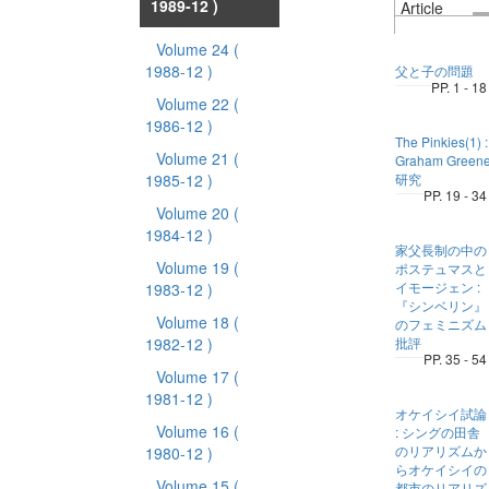
1989-12 )
Article
Volume 24
(
1988-12 )
父と子の問題
PP. 1 - 18
Volume 22
(
1986-12 )
The Pinkies(1) :
Volume 21
(
Graham Green
1985-12 )
研究
PP. 19 - 34
Volume 20
(
1984-12 )
家父長制の中の
Volume 19
(
ポステュマスと
イモージェン :
1983-12 )
『シンベリン』
Volume 18
(
のフェミニズム
1982-12 )
批評
PP. 35 - 54
Volume 17
(
1981-12 )
オケイシイ試論
Volume 16
(
: シングの田舎
のリアリズムか
1980-12 )
らオケイシイの
Volume 15
(
都市のリアリズ