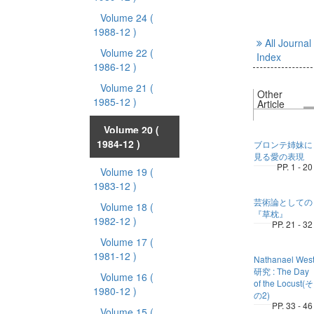
Volume 24
(
1988-12 )
All Journal
Volume 22
(
Index
1986-12 )
Volume 21
(
Other
1985-12 )
Article
Volume 20
(
1984-12 )
ブロンテ姉妹に
見る愛の表現
PP. 1 - 20
Volume 19
(
1983-12 )
芸術論としての
Volume 18
(
『草枕』
1982-12 )
PP. 21 - 32
Volume 17
(
1981-12 )
Nathanael Wes
研究 : The Day
Volume 16
(
of the Locust(そ
1980-12 )
の2)
PP. 33 - 46
Volume 15
(