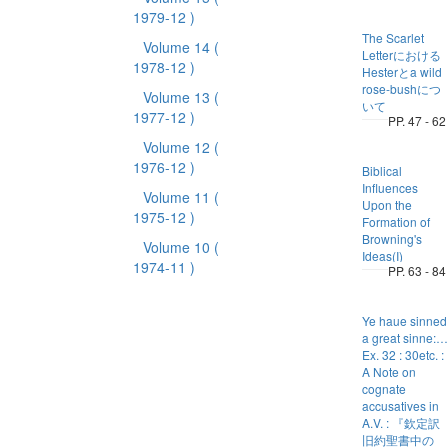
1979-12 )
The Scarlet
Volume 14
(
Letterにおける
1978-12 )
Hesterとa wild
rose-bushにつ
Volume 13
(
いて
1977-12 )
PP. 47 - 62
Volume 12
(
1976-12 )
Biblical
Influences
Volume 11
(
Upon the
1975-12 )
Formation of
Browning's
Volume 10
(
Ideas(I)
1974-11 )
PP. 63 - 84
Ye haue sinned
a great sinne:…
Ex. 32 : 30etc. :
A Note on
cognate
accusatives in
A.V. : 『欽定訳
旧約聖書中の