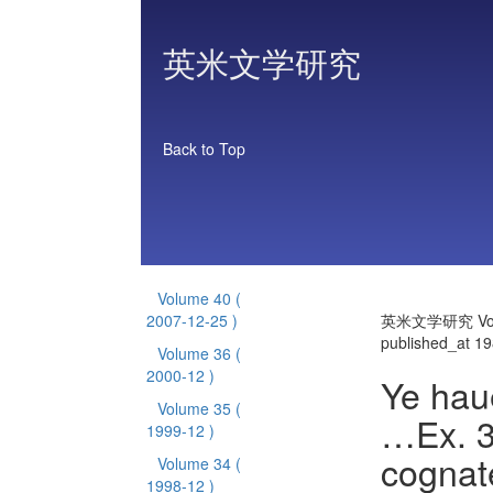
英米文学研究
Back to Top
Volume 40
(
2007-12-25 )
英米文学研究 Vol
published_at 1
Volume 36
(
2000-12 )
Ye hau
Volume 35
(
…Ex. 32
1999-12 )
cognate
Volume 34
(
1998-12 )