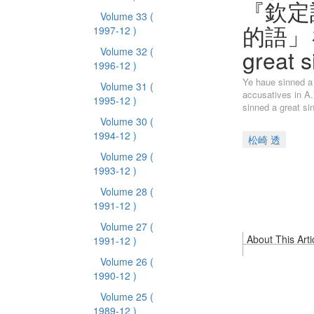
『欽定
Volume 33
(
的語」を伴
1997-12 )
great
Volume 32
(
1996-12 )
Ye haue sinned a 
Volume 31
(
accusatives
1995-12 )
sinned a grea
Volume 30
(
1994-12 )
松崎 透
Volume 29
(
1993-12 )
Volume 28
(
1991-12 )
Volume 27
(
About This Arti
1991-12 )
Volume 26
(
1990-12 )
Volume 25
(
1989-12 )