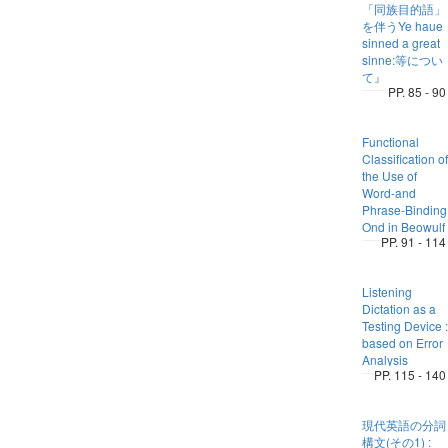
「同族目的語」
を伴うYe haue
sinned a great
sinne:等につい
て』
PP. 85 - 90
Functional
Classification of
the Use of
Word-and
Phrase-Binding
Ond in Beowulf
PP. 91 - 114
Listening
Dictation as a
Testing Device :
based on Error
Analysis
PP. 115 - 140
現代英語の分詞
構文(その1) :