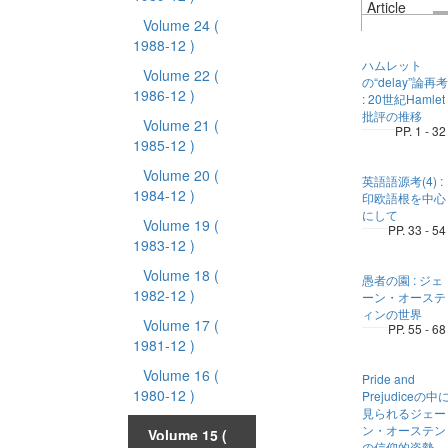
Article
Volume 24
(
1988-12 )
ハムレット
Volume 22
(
の“delay”論再考
1986-12 )
: 20世紀Hamlet
批評の推移
Volume 21
(
PP. 1 - 32
1985-12 )
Volume 20
(
英語語源考(4) :
1984-12 )
印欧語根を中心
にして
Volume 19
(
PP. 33 - 54
1983-12 )
Volume 18
(
愚者の園 : ジェ
1982-12 )
ーン・オーステ
ィンの世界
Volume 17
(
PP. 55 - 68
1981-12 )
Volume 16
(
Pride and
1980-12 )
Prejudiceの中
見られるジェー
ン・オーステン
Volume 15
(
の信仰的姿勢