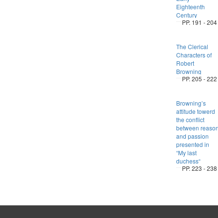
Eighteenth
Century
PP. 191 - 204
The Clerical
Characters of
Robert
Browning
PP. 205 - 222
Browning’s
attitude towerd
the conflict
between reaso
and passion
presented in
“My last
duchess“
PP. 223 - 238