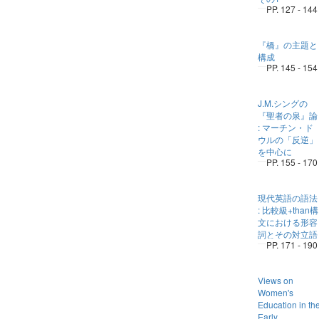
PP. 127 - 144
『橋』の主題と
構成
PP. 145 - 154
J.M.シングの
『聖者の泉』論
: マーチン・ド
ウルの「反逆」
を中心に
PP. 155 - 170
現代英語の語法
: 比較級+than構
文における形容
詞とその対立語
PP. 171 - 190
Views on
Women's
Education in th
Early