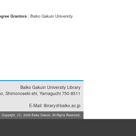
egree Grantors
: Baiko Gakuin University
Baiko Gakuin University Library
ho, Shimonoseki-shi, Yamaguchi 750-8511
E-Mail: library＠baiko.ac.jp
Copyright（C）2009 Baiko Gakuin. All Rights Reserved.