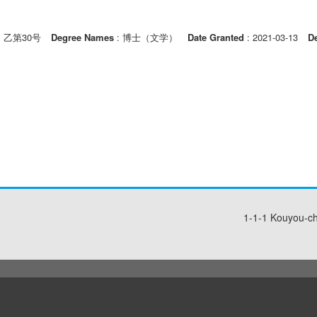
: 乙第30号
Degree Names
: 博士（文学）
Date Granted
: 2021-03-13
D
1-1-1 Kouyou-c