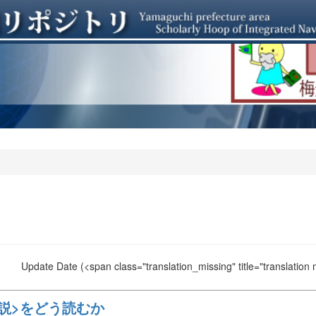
Update Date
(<span class="translation_missing" title="translation
小説>をどう読むか