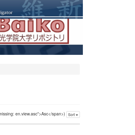
 missing: en.view.asc">Asc</span>)
Sort