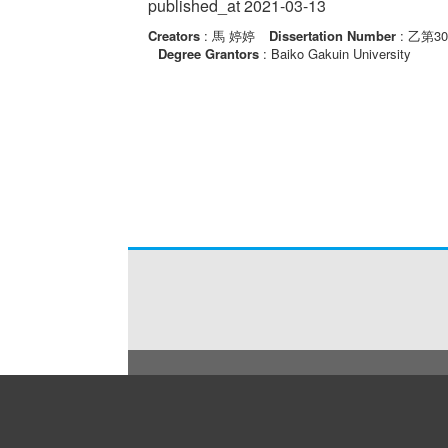
published_at 2021-03-13
Creators
: 馬 婷婷
Dissertation Number
: 乙第3
Degree Grantors
: Baiko Gakuin University