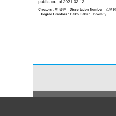
published_at 2021-03-13
Creators
: 馬 婷婷
Dissertation Number
: 乙第3
Degree Grantors
: Baiko Gakuin University