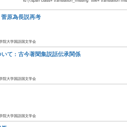
Id
(<span class="translation_missing" title="translation m
 菅原為長説再考
女学院大学国語国文学会
いて : 古今著聞集説話伝承関係
女学院大学国語国文学会
女学院大学国語国文学会