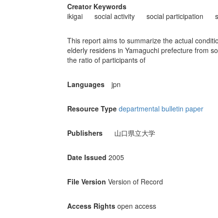
Creator Keywords
ikigai
social activity
social participation
This report aims to summarize the actual condition
elderly residens in Yamaguchi prefecture from soc
the ratio of participants of
Languages
jpn
Resource Type
departmental bulletin paper
Publishers
山口県立大学
Date Issued
2005
File Version
Version of Record
Access Rights
open access