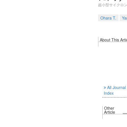
超小型サイクロ
Ohara T.
Ya
About This Arti
All Journal
Index
Other
Article