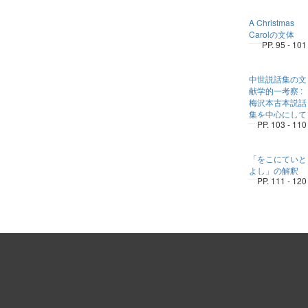
A Christmas
Carolの文体
PP. 95 - 101
中世説話集の文
献学的一考察 :
梅沢本古本説話
集を中心にして
PP. 103 - 110
「をこにていと
よし」の解釈
PP. 111 - 120