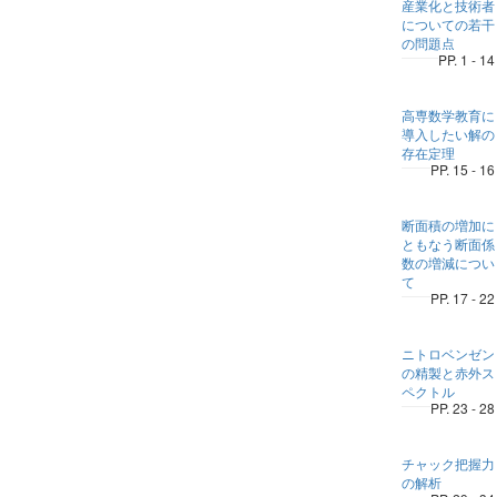
産業化と技術者
についての若干
の問題点
PP. 1 - 14
高専数学教育に
導入したい解の
存在定理
PP. 15 - 16
断面積の増加に
ともなう断面係
数の増減につい
て
PP. 17 - 22
ニトロベンゼン
の精製と赤外ス
ペクトル
PP. 23 - 28
チャック把握力
の解析