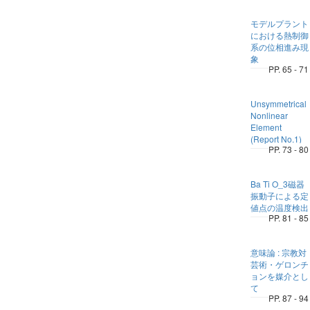
モデルプラント
における熱制御
系の位相進み現
象
PP. 65 - 71
Unsymmetrical
Nonlinear
Element
(Report No.1)
PP. 73 - 80
Ba Ti O_3磁器
振動子による定
値点の温度検出
PP. 81 - 85
意味論 : 宗教対
芸術・ゲロンチ
ョンを媒介とし
て
PP. 87 - 94