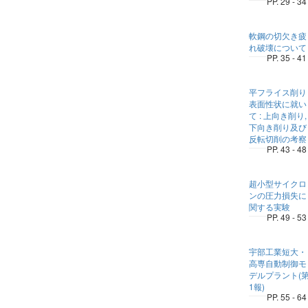
PP. 29 - 34
軟鋼の切欠き疲
れ破壊について
PP. 35 - 41
平フライス削り
表面性状に就い
て : 上向き削り,
下向き削り及び
反転切削の考察
PP. 43 - 48
超小型サイクロ
ンの圧力損失に
関する実験
PP. 49 - 53
宇部工業短大・
高専自動制御モ
デルプラント(
1報)
PP. 55 - 64