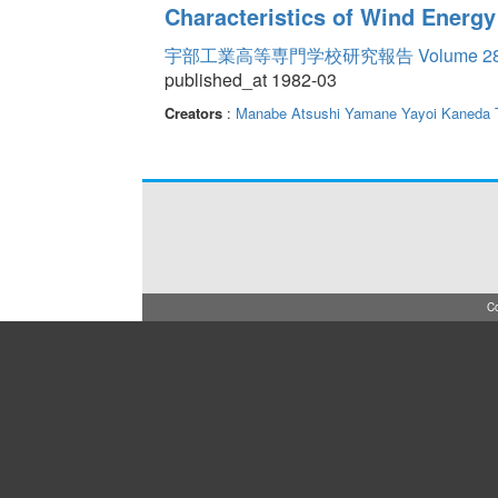
Characteristics of Wind Energy 
宇部工業高等専門学校研究報告 Volume 2
published_at 1982-03
Creators
:
Manabe Atsushi
Yamane Yayoi
Kaneda 
Co