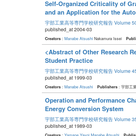
Self-Organized Criticality of G
and an Application for the Aut
宇部工業高等専門学校研究報告 Volume 5
published_at 2004-03
Creators
:
Manabe Atsushi
Nakamura Issei
Publi
<Abstract of Other Research R
Student Practice
宇部工業高等専門学校研究報告 Volume 4
published_at 1999-03
Creators
:
Manabe Atsushi
Publishers
: 宇部工
Operation and Performance Char
Energy Conversion System
宇部工業高等専門学校研究報告 Volume 3
published_at 1989-03
Creators
:
Yamane Yayoi
Manabe Atsushi
Publis