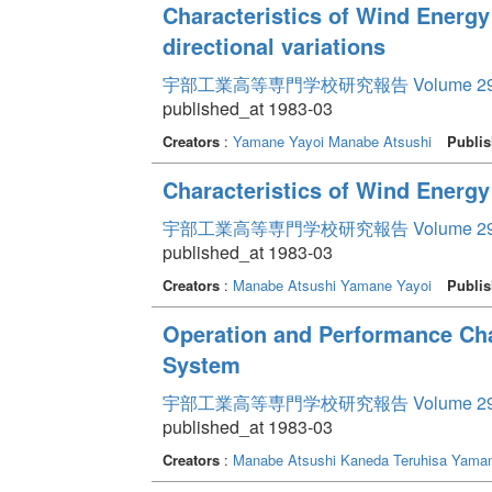
Characteristics of Wind Energy i
directional variations
宇部工業高等専門学校研究報告 Volume 2
published_at 1983-03
Creators
:
Yamane Yayoi
Manabe Atsushi
Publis
Characteristics of Wind Energy 
宇部工業高等専門学校研究報告 Volume 2
published_at 1983-03
Creators
:
Manabe Atsushi
Yamane Yayoi
Publis
Operation and Performance Cha
System
宇部工業高等専門学校研究報告 Volume 2
published_at 1983-03
Creators
:
Manabe Atsushi
Kaneda Teruhisa
Yaman