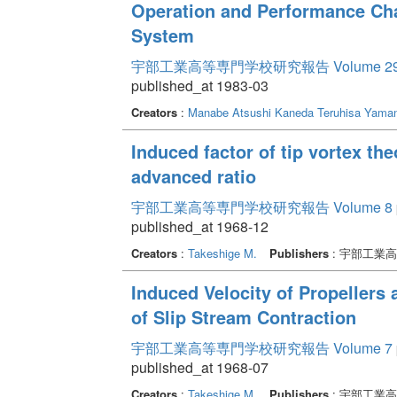
Operation and Performance Cha
System
宇部工業高等専門学校研究報告 Volume 2
published_at 1983-03
Creators
:
Manabe Atsushi
Kaneda Teruhisa
Yaman
Induced factor of tip vortex the
advanced ratio
宇部工業高等専門学校研究報告 Volume 8
published_at 1968-12
Creators
:
Takeshige M.
Publishers
: 宇部工業
Induced Velocity of Propellers
of Slip Stream Contraction
宇部工業高等専門学校研究報告 Volume 7
published_at 1968-07
Creators
:
Takeshige M.
Publishers
: 宇部工業