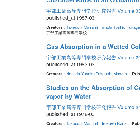
宇部工業高等専門学校研究報告 Volume 3
published_at 1987-03
Creators
:
Takeuchi Masami
Harada Toshio
Fukaga
宇部工業高等専門学校
Gas Absorption in a Wetted C
宇部工業高等専門学校研究報告 Volume 2
published_at 1983-03
Creators
:
Hanada Yusaku
Takeuchi Masami
Pub
Studies on the Absorption of G
vapor by Water
宇部工業高等専門学校研究報告 Volume 2
published_at 1978-03
Creators
:
Takeuchi Masami
Hirokawa Kanzi
Pub