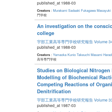
published_at 1988-03
Creators
:
Murakami Sadaaki
Fukagawa Masayuki
門学校
An investigation on the consci
college
宇部工業高等専門学校研究報告 Volume 3
published_at 1988-03
Creators
:
Yamaoka Kunio
Takeuchi Masami
Harad
高等専門学校
Studies on Biological Nitrogen
Modelling of Biochemical Racti
Competing Reactions of Organic
Denitrification
宇部工業高等専門学校研究報告 Volume 3
published_at 1987-03