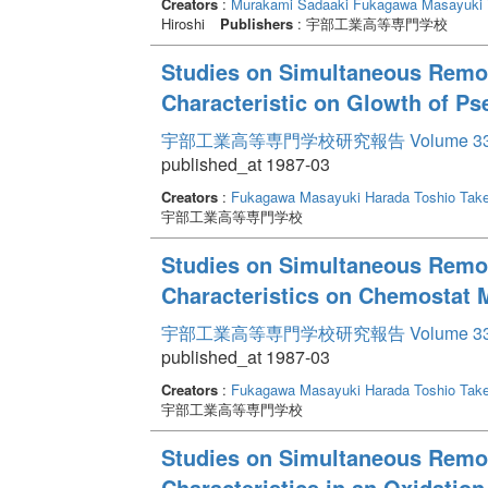
Creators
:
Murakami Sadaaki
Fukagawa Masayuki
Hiroshi
Publishers
: 宇部工業高等専門学校
Studies on Simultaneous Remov
Characteristic on Glowth of Ps
宇部工業高等専門学校研究報告 Volume 3
published_at 1987-03
Creators
:
Fukagawa Masayuki
Harada Toshio
Take
宇部工業高等専門学校
Studies on Simultaneous Remov
Characteristics on Chemostat 
宇部工業高等専門学校研究報告 Volume 3
published_at 1987-03
Creators
:
Fukagawa Masayuki
Harada Toshio
Tak
宇部工業高等専門学校
Studies on Simultaneous Remov
Characteristics in an Oxidation