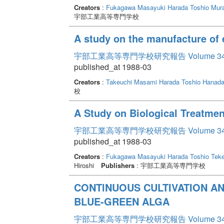
Creators
:
Fukagawa Masayuki
Harada Toshio
Mur
宇部工業高等専門学校
A study on the manufacture of 
宇部工業高等専門学校研究報告 Volume 3
published_at 1988-03
Creators
:
Takeuchi Masami
Harada Toshio
Hanada
校
A Study on Biological Treatmen
宇部工業高等専門学校研究報告 Volume 3
published_at 1988-03
Creators
:
Fukagawa Masayuki
Harada Toshio
Tek
Hiroshi
Publishers
: 宇部工業高等専門学校
CONTlNUOUS CULTIVATION A
BLUE-GREEN ALGA
宇部工業高等専門学校研究報告 Volume 3