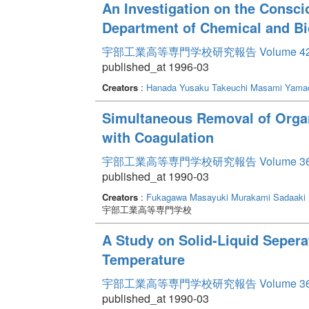
An Investigation on the Consci
Department of Chemical and Bi
宇部工業高等専門学校研究報告 Volume 4
published_at 1996-03
Creators
:
Hanada Yusaku
Takeuchi Masami
Yamao
Simultaneous Removal of Organ
with Coagulation
宇部工業高等専門学校研究報告 Volume 3
published_at 1990-03
Creators
:
Fukagawa Masayuki
Murakami Sadaaki
宇部工業高等専門学校
A Study on Solid-Liquid Sepera
Temperature
宇部工業高等専門学校研究報告 Volume 3
published_at 1990-03