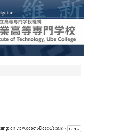
issing: en.view.desc">Desc</span>)
Sort