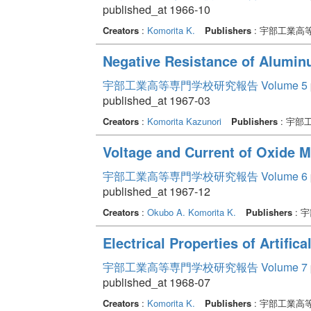
published_at 1966-10
Creators
:
Komorita K.
Publishers
: 宇部工業高
Negative Resistance of Alumin
宇部工業高等専門学校研究報告 Volume 5
published_at 1967-03
Creators
:
Komorita Kazunori
Publishers
: 宇部
Voltage and Current of Oxide M
宇部工業高等専門学校研究報告 Volume 6
published_at 1967-12
Creators
:
Okubo A.
Komorita K.
Publishers
: 
Electrical Properties of Artifi
宇部工業高等専門学校研究報告 Volume 7
published_at 1968-07
Creators
:
Komorita K.
Publishers
: 宇部工業高