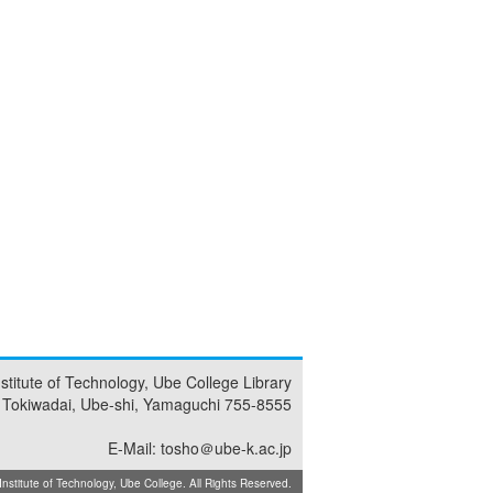
nstitute of Technology, Ube College Library
 Tokiwadai, Ube-shi, Yamaguchi 755-8555
E-Mail: tosho＠ube-k.ac.jp
titute of Technology, Ube College. All Rights Reserved.