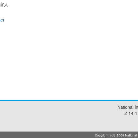
官人
per
National I
2-14-1
Copyright（C）2009 National Ins