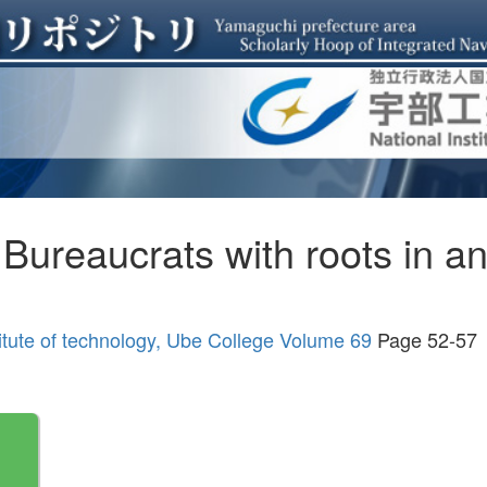
 Bureaucrats with roots in a
titute of technology, Ube College Volume 69
Page 52-57