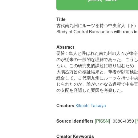
Title
古代南九州にルーツを持つ中央官人（下
Study of Central Bureaucrats with roots i
Abstract
要旨 : 隼人と呼ばれた南九州の人々が
のが従来の一般的な理解であった。こう
ない。この研究史的課題に取り組むため
大隅乙万呂の検証結果と、筆者が以前検
総合して、古代南九州にルーツを持つ中
じられたのか、誰がいかなる過程で中央
の支配を容認した要因を考察した。
Creators
Kikuchi Tatsuya
Source Identifiers
[PISSN]
0386-4359
[
Creator Keywords