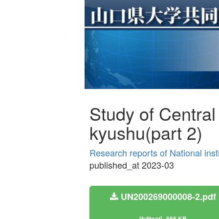
Study of Central
kyushu(part 2)
Research reports of National ins
published_at 2023-03
UN200269000008-2.pdf
[fulltext]
666 KB