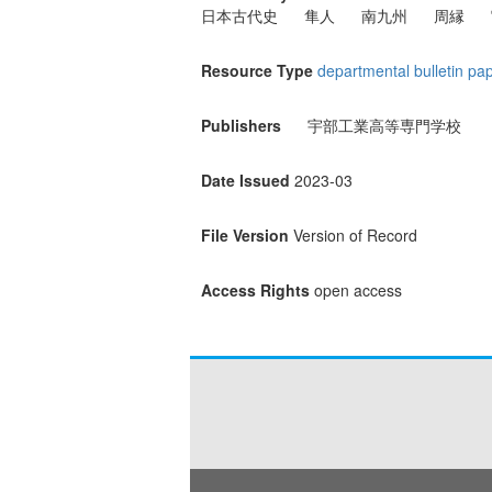
日本古代史
隼人
南九州
周縁
Resource Type
departmental bulletin pa
Publishers
宇部工業高等専門学校
Date Issued
2023-03
File Version
Version of Record
Access Rights
open access