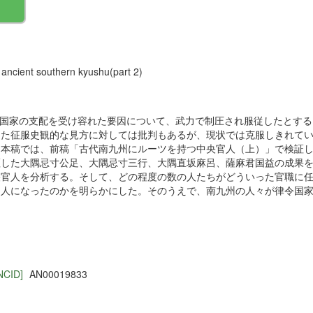
）
n ancient southern kyushu(part 2)
律令国家の支配を受け容れた要因について、武力で制圧され服従したとする
した征服史観的な見方に対しては批判もあるが、現状では克服しきれて
、本稿では、前稿「古代南九州にルーツを持つ中央官人（上）」で検証
証した大隅忌寸公足、大隅忌寸三行、大隅直坂麻呂、薩麻君国益の成果
央官人を分析する。そして、どの程度の数の人たちがどういった官職に
官人になったのかを明らかにした。そのうえで、南九州の人々が律令国
NCID]
AN00019833