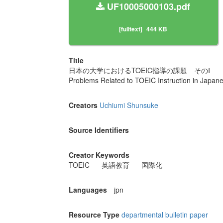
UF10005000103.pdf
[fulltext]
444 KB
Title
日本の大学におけるTOEIC指導の課題 そのⅠ
Problems Related to TOEIC Instruction in Japane
Creators
Uchiumi Shunsuke
Source Identifiers
Creator Keywords
TOEIC
英語教育
国際化
Languages
jpn
Resource Type
departmental bulletin paper