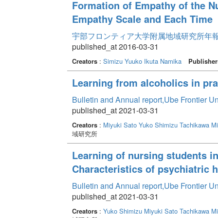
Formation of Empathy of the N
Empathy Scale and Each Time
宇部フロンティア大学附属地域研究所年報 Volum
published_at 2016-03-31
Creators
:
Simizu Yuuko
Ikuta Namika
Publisher
Learning from alcoholics in pra
Bulletin and Annual report,Ube Frontier U
published_at 2021-03-31
Creators
:
Miyuki Sato
Yuko Shimizu
Tachikawa M
域研究所
Learning of nursing students i
Characteristics of psychiatric 
Bulletin and Annual report,Ube Frontier U
published_at 2021-03-31
Creators
:
Yuko Shimizu
Miyuki Sato
Tachikawa M