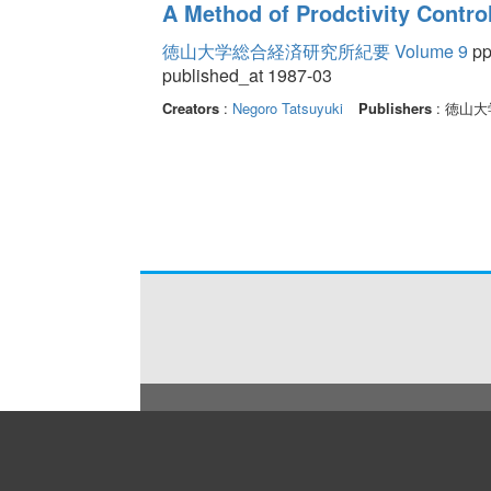
A Method of Prodctivity Control
徳山大学総合経済研究所紀要 Volume 9
pp
published_at 1987-03
Creators
:
Negoro Tatsuyuki
Publishers
: 徳山