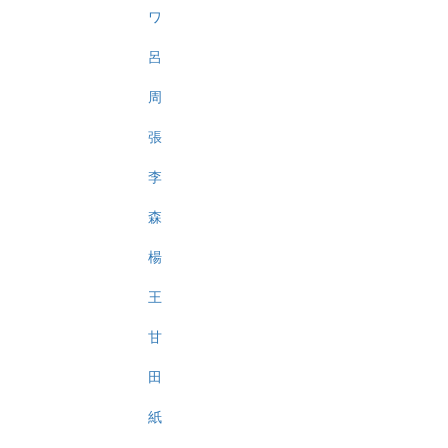
ワ
呂
周
張
李
森
楊
王
甘
田
紙